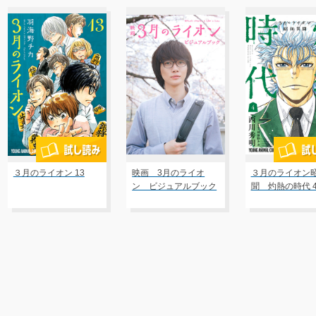
３月のライオン 13
映画 3月のライオ
３月のライオン
ン ビジュアルブック
聞 灼熱の時代 