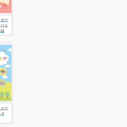
 白ウ
かけエ
装版
 おで
うぎ