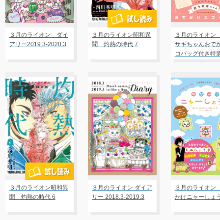
３月のライオン ダイ
３月のライオン昭和異
３月のライオン
アリー2019.3-2020.3
聞 灼熱の時代 7
サギちゃんおで
コバッグ付き特
14
３月のライオン昭和異
３月のライオン ダイア
３月のライオン
聞 灼熱の時代 6
リー 2018.3-2019.3
かけニャーしょ