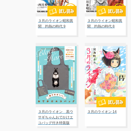
３月のライオン昭和異
３月のライオン昭和異
聞 灼熱の時代 9
聞 灼熱の時代 8
３月のライオン 黒ウ
３月のライオン 14
サギちゃんおでかけエ
コバッグ付き特装版
14