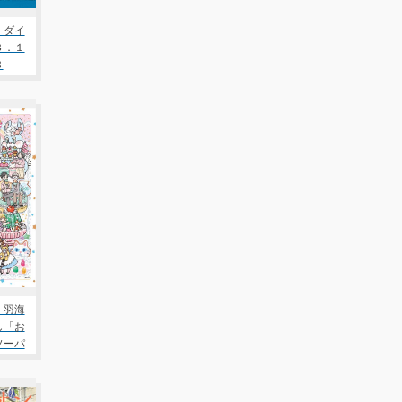
 ダイ
３．１
３
 羽海
し「お
ソーパ
 16