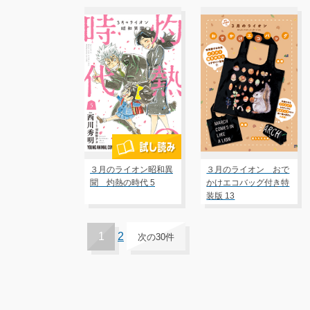
３月のライオン昭和異
３月のライオン おで
聞 灼熱の時代 5
かけエコバッグ付き特
装版 13
1
2
次の30件