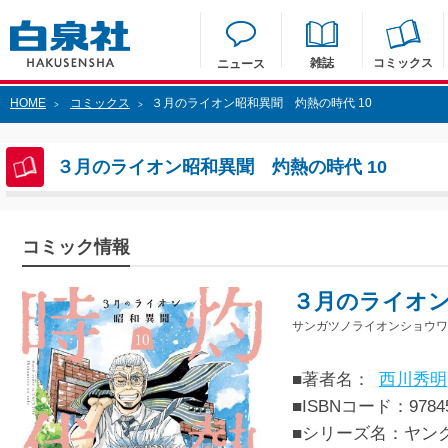
雑誌
コミックス
ニュース
HOME
コミックス
３月のライオン昭和異聞 灼熱の時代 10
>
>
３月のライオン昭和異聞 灼熱の時代 10
コミック情報
３月のライオン
サンガツノライオンショウワ
■著者名：
西川秀明
■ISBNコード：97845
■シリーズ名：ヤン