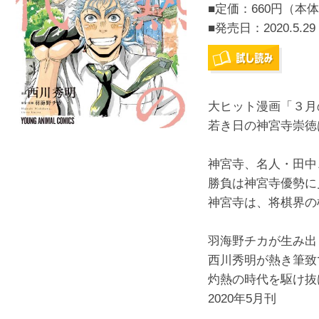
■定価：660円（本体
■発売日：
2020.5.29
大ヒット漫画「３月
若き日の神宮寺崇徳
神宮寺、名人・田中
勝負は神宮寺優勢に
神宮寺は、将棋界の
羽海野チカが生み出
西川秀明が熱き筆致
灼熱の時代を駆け抜け
2020年5月刊