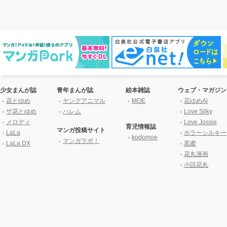
少女まんが誌
青年まんが誌
絵本雑誌
ウェブ・マガジン
花とゆめ
ヤングアニマル
MOE
花ゆめAi
ザ花とゆめ
ハレム
Love Silky
メロディ
Love Jossie
育児情報誌
マンガ投稿サイト
LaLa
ホラーシルキー
kodomoe
マンガラボ！
LaLa DX
黒蜜
花丸漫画
小説花丸