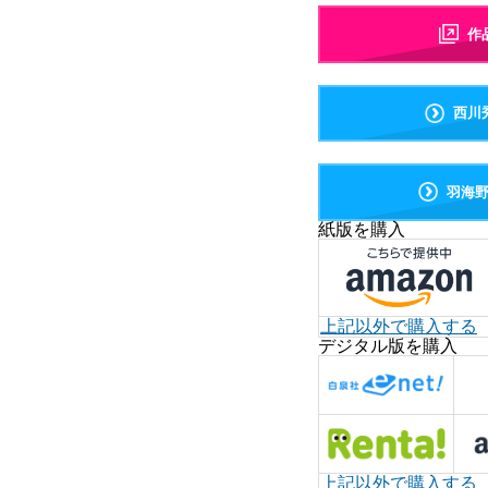
作
西川
羽海
紙版を購入
上記以外で購入する
デジタル版を購入
上記以外で購入する