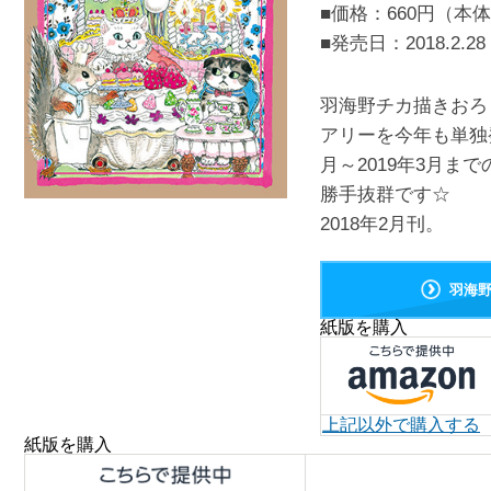
■価格：660円（本体
■発売日：
2018.2.28
羽海野チカ描きおろ
アリーを今年も単独
月～2019年3月
勝手抜群です☆
2018年2月刊。
羽海
紙版を購入
上記以外で購入する
紙版を購入