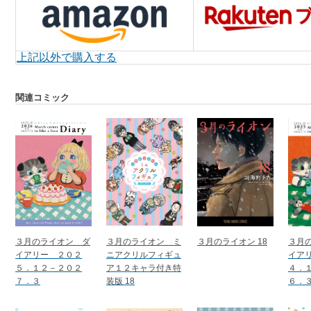
上記以外で購入する
関連コミック
３月のライオン ダ
３月のライオン ミ
３月のライオン 18
３月
イアリー ２０２
ニアクリルフィギュ
イア
５．１２－２０２
ア１２キャラ付き特
４．
７．３
装版 18
６．