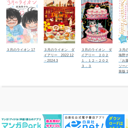
３月のライオン 17
３月のライオン ダ
３月のライオン ダ
３月
イアリー 2022.12
イアリー ２０２
海野
－2024.3
１．１２－２０２
「お
３．３
ソー
装版 1