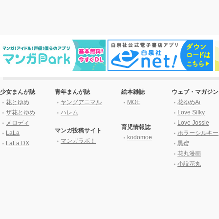
少女まんが誌
青年まんが誌
絵本雑誌
ウェブ・マガジン
花とゆめ
ヤングアニマル
MOE
花ゆめAi
ザ花とゆめ
ハレム
Love Silky
メロディ
Love Jossie
育児情報誌
マンガ投稿サイト
LaLa
ホラーシルキー
kodomoe
マンガラボ！
LaLa DX
黒蜜
花丸漫画
小説花丸