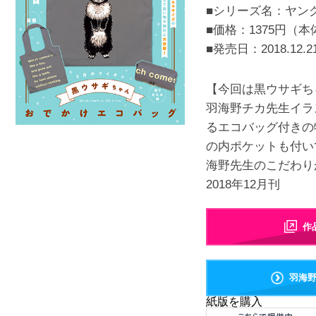
■シリーズ名：ヤン
■価格：1375円（本
■発売日：
2018.12.2
【今回は黒ウサギち
羽海野チカ先生イラ
るエコバッグ付きの
の内ポケットも付い
海野先生のこだわり
2018年12月刊
作
羽海
紙版を購入