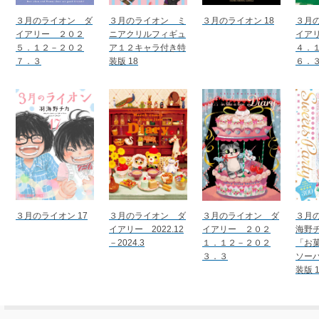
３月のライオン ダ
３月のライオン ミ
３月のライオン 18
３月
イアリー ２０２
ニアクリルフィギュ
イア
５．１２－２０２
ア１２キャラ付き特
４．
７．３
装版 18
６．
３月のライオン 17
３月のライオン ダ
３月のライオン ダ
３月
イアリー 2022.12
イアリー ２０２
海野
－2024.3
１．１２－２０２
「お
３．３
ソー
装版 1