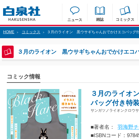
雑誌
コミックス
ニュース
HOME
コミックス
３月のライオン 黒ウサギちゃんおでかけエコバッグ付き
>
>
３月のライオン 黒ウサギちゃんおでかけエコバ
コミック情報
３月のライオ
バッグ付き特装版
サンガツノライオンクロウサ
■著者名：
羽海野チ
■ISBNコード：97845