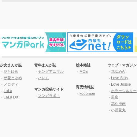
少女まんが誌
青年まんが誌
絵本雑誌
ウェブ・マガジン
花とゆめ
ヤングアニマル
MOE
花ゆめAi
ザ花とゆめ
ハレム
Love Silky
メロディ
Love Jossie
育児情報誌
マンガ投稿サイト
LaLa
ホラーシルキー
kodomoe
マンガラボ！
LaLa DX
黒蜜
花丸漫画
小説花丸