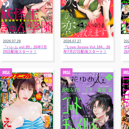
2026.07.29
2026.07.27
20
「ハレム vol.89」26年7月
「Love Jossie Vol.184」26
ザ
29日配信スタート！
年7月27日配信スタート！
2
雑誌
雑誌
雑