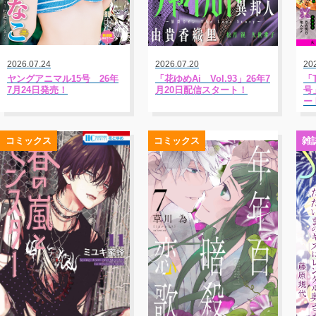
2026.07.24
2026.07.20
20
ヤングアニマル15号 26年
「花ゆめAi Vol.93」26年7
「T
7月24日発売！
月20日配信スタート！
号
ー
コミックス
コミックス
雑