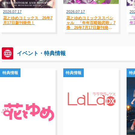
2026.07.17
2026.07.17
20
花とゆめコミックス 26年7
花とゆめコミックススペシ
「L
月17日新刊発売！
ャル 「年年百暗殺恋歌」7
年
巻 26年7月17日新刊発
売！
イベント・特典情報
特典情報
特典情報
特