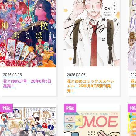
2026.08.05
2026.08.05
20
花とゆめ17号 26年8月5日
花とゆめコミックススペシ
花
発売！
ャル 26年月8日5新刊発
月
売！
雑誌
雑誌
雑