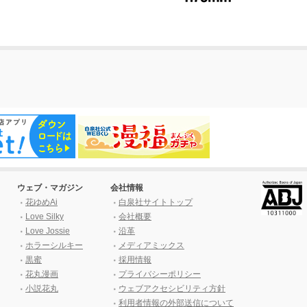
ウェブ・マガジン
会社情報
花ゆめAi
白泉社サイトトップ
Love Silky
会社概要
Love Jossie
沿革
ホラーシルキー
メディアミックス
黒蜜
採用情報
花丸漫画
プライバシーポリシー
小説花丸
ウェブアクセシビリティ方針
利用者情報の外部送信について