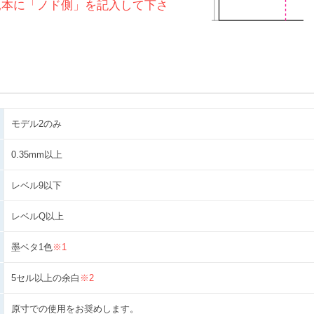
見本に「ノド側」を記入して下さ
モデル2のみ
0.35mm以上
レベル9以下
レベルQ以上
墨ベタ1色
※1
5セル以上の余白
※2
原寸での使用をお奨めします。