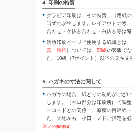
4. 印刷の特質
グラビア印刷は、その特質上（用紙の
当ずれが生じます。レイアウトの際、
合わせ・ケ抜き合わせ・白抜き等は避
活版印刷ページで使用する紙焼きは、
真・絵柄
については、
55線
の製版でな
た、10級（7ポイント）以下のヌキ
5. ハガキの寸法に関して
ハガキの場合、紙どりの制約がござい
します。（ベロ部分は印刷所にて調整
ーコードとの関係上、原稿の目縮め・
た、天地左右、小口・ノドご指定を必
※
ノド側の指定