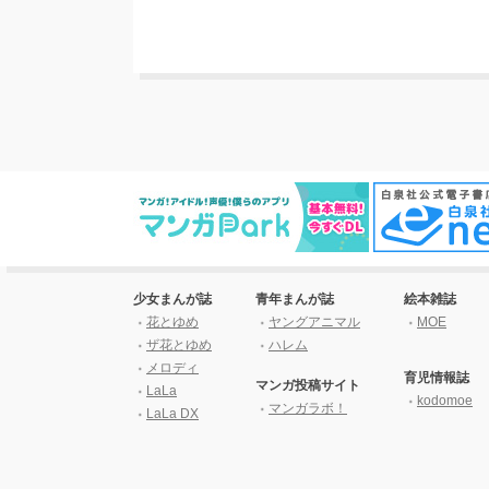
少女まんが誌
青年まんが誌
絵本雑誌
花とゆめ
ヤングアニマル
MOE
ザ花とゆめ
ハレム
メロディ
育児情報誌
マンガ投稿サイト
LaLa
kodomoe
マンガラボ！
LaLa DX