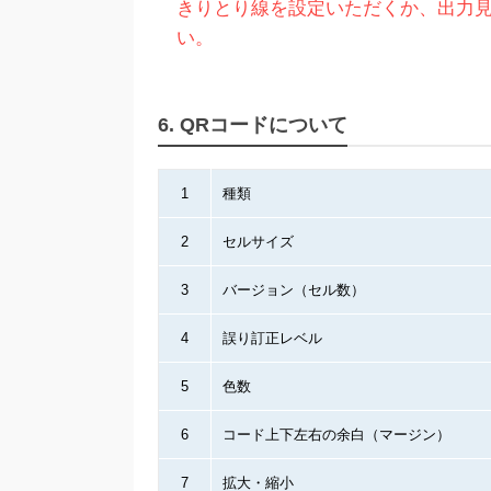
きりとり線を設定いただくか、出力
い。
6. QRコードについて
1
種類
2
セルサイズ
3
バージョン（セル数）
4
誤り訂正レベル
5
色数
6
コード上下左右の余白（マージン）
7
拡大・縮小