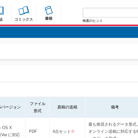
書籍
誌
コミックス
検索のヒント
ファイル
Sバージョン
原稿の送稿
備考
形式
最も推奨されるデータ形式
c OS X
PDF
4点セット
※
オンライン送稿に対応する
Ver.に対応