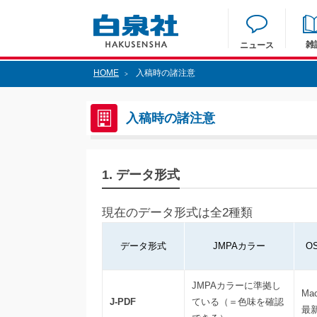
雑
ニュース
HOME
入稿時の諸注意
>
入稿時の諸注意
1. データ形式
現在のデータ形式は全2種類
データ形式
JMPAカラー
O
JMPAカラーに準拠し
Ma
J-PDF
ている（＝色味を確認
最新