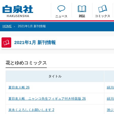
雑誌
コミックス
ニュース
HOME
2021年1月 新刊情報
>
2021年1月 新刊情報
花とゆめコミックス
タイトル
夏目友人帳 26
緑川
夏目友人帳 ニャンコ先生フィギュア付き特装版 26
緑川
末永くよろしくお願いします 2
池ジ