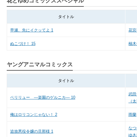
花とゆめコミックススペシャル
タイトル
早瀬、先にイクッてよ 1
花宮
ぬこづけ！ 15
柚木
ヤングアニマルコミックス
タイトル
武田
ペリリュー ―楽園のゲルニカ― 10
（太
俺はロリコンじゃない！ 2
雨蘭
なつ
追放悪役令嬢の旦那様 1
ゆき