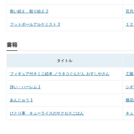
救い給え、殺り給え 2
宮月
フットボールアルケミスト 3
１２
書籍
タイトル
フィギュア付きミニ絵本 ノラネコぐんだん おすしやさん
工藤
諍い・ハーレム 1
シギ
あんじゅう 1
幾花
ひとり事 キューライスのサクセスごはん
キュ