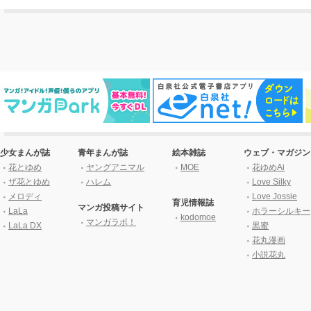
少女まんが誌
青年まんが誌
絵本雑誌
ウェブ・マガジン
花とゆめ
ヤングアニマル
MOE
花ゆめAi
ザ花とゆめ
ハレム
Love Silky
メロディ
Love Jossie
育児情報誌
マンガ投稿サイト
LaLa
ホラーシルキー
kodomoe
マンガラボ！
LaLa DX
黒蜜
花丸漫画
小説花丸