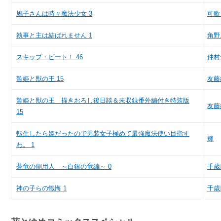
鳩子さんは時々魔法少女 3
可歌
執事と主は結ばれません 1
角野
スキップ・ビート！ 46
仲村
贄姫と獣の王 15
友藤
贄姫と獣の王 描きおろし後日談＆未収録番外編付き特装版
友藤
15
転生したら姫だったので男装女子極めて最強魔法使い目指す
輝
わ。 1
蒼竜の側用人 ～白銀の竜編～ 0
千歳
神の子らの懺悔 1
千歳