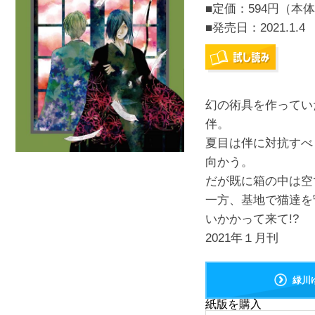
■定価：594円（本体
■発売日：
2021.1.4
幻の術具を作ってい
伴。
夏目は伴に対抗すべ
向かう。
だが既に箱の中は空
一方、基地で猫達を
いかかって来て!?
2021年１月刊
緑川
紙版を購入