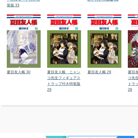
装版 33
夏目友人帳 30
夏目友人帳 ニャン
夏目友人帳 29
夏目
コ先生フィギュアス
コ先
トラップ付き特装版
トラ
29
28