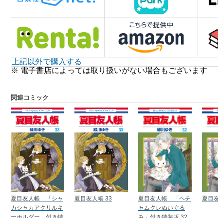
上記以外で購入する
※ 電子書店によっては取り扱いがない場合もございます
関連コミック
夏目友人帳 「シャ
夏目友人帳 33
夏目友人帳 「ヘチ
夏目友
カシャカアクリルキ
ャムクレぬいぐる
ーホルダー」付き特
み」付き特装版 32