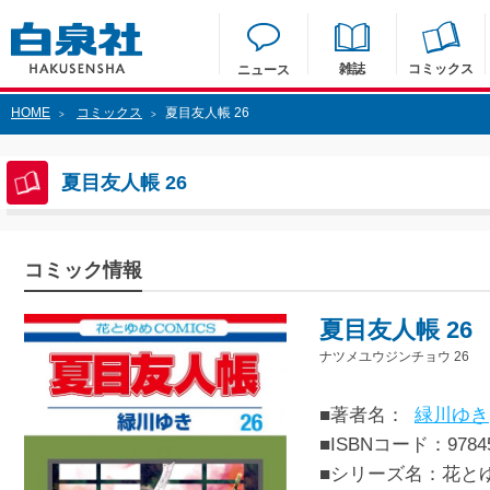
雑誌
コミックス
ニュース
HOME
コミックス
夏目友人帳 26
>
>
夏目友人帳 26
コミック情報
夏目友人帳 26
ナツメユウジンチョウ 26
■著者名：
緑川ゆき
■ISBNコード：97845
■シリーズ名：花と