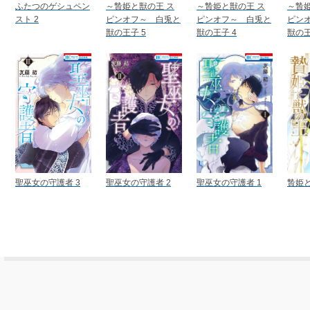
ふたつのゲシュペン
～贄姫と獣の王 ス
～贄姫と獣の王 ス
～贄姫
スト 2
ピンオフ～ 白兎と
ピンオフ～ 白兎と
ピン
獣の王子 5
獣の王子 4
獣の王
聖巫女の守護者 3
聖巫女の守護者 2
聖巫女の守護者 1
贄姫と