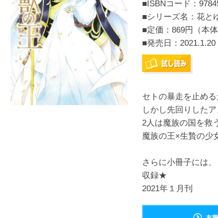
■ISBNコード：97845
■シリーズ名：花と
■定価：869円（本体
■発売日：
2021.1.20
セトの暴走を止める
しかし先回りしたア
2人は魔族の国を救
魔族の王×生贄の少
さらに小冊子には、
収録★
2021年１月刊
友