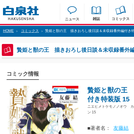
雑誌
コミックス
ニュース
HOME
コミックス
贄姫と獣の王 描きおろし後日談＆未収録番外編付き特装
>
>
贄姫と獣の王 描きおろし後日談＆未収録番外編付
コミック情報
贄姫と獣の王 
付き特装版 15
ニエヒメトケモノノオウ カ
ン 15
■著者名：
友藤結