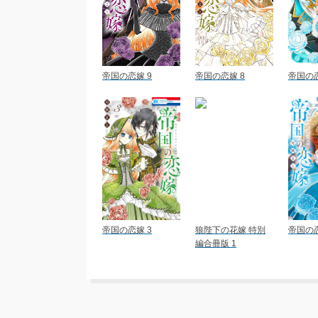
帝国の恋嫁 9
帝国の恋嫁 8
帝国の恋
帝国の恋嫁 3
狼陛下の花嫁 特別
帝国の恋
編合冊版 1