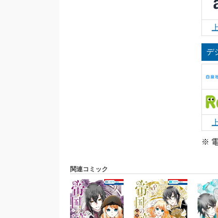
デ
※ 
関連コミック