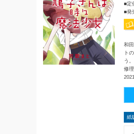
■定
■発
和田
トの
う。
修理
20
紙