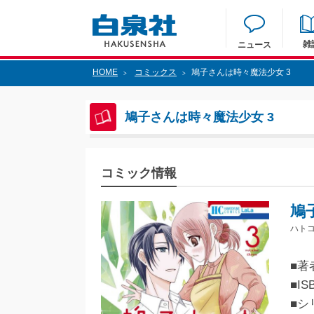
雑
ニュース
HOME
コミックス
鳩子さんは時々魔法少女 3
>
>
鳩子さんは時々魔法少女 3
コミック情報
鳩
ハトコ
■著
■IS
■シ