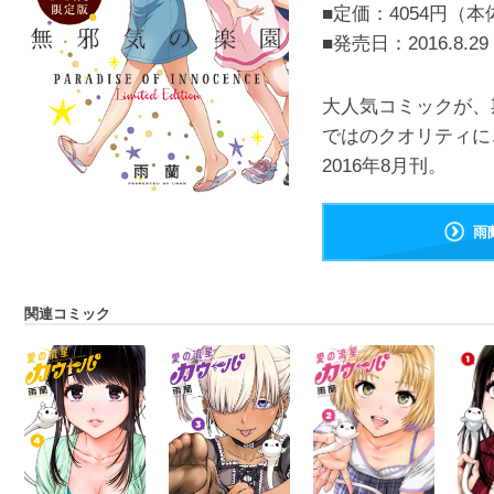
■定価：4054円（本
■発売日：
2016.8.29
大人気コミックが、
ではのクオリティ
2016年8月刊。
雨
関連コミック