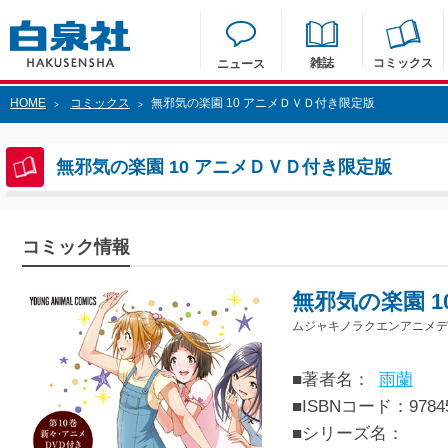
雑誌
コミックス
ニュース
HOME
コミックス
無邪気の楽園 10 アニメＤＶＤ付き限定版
>
>
無邪気の楽園 10 アニメＤＶＤ付き限定版
コミック情報
無邪気の楽園 
ムジャキノラクエンアニメデ
■著者名：
雨蘭
■ISBNコード：97845
■シリーズ名：