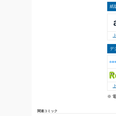
紙
デ
※ 
関連コミック