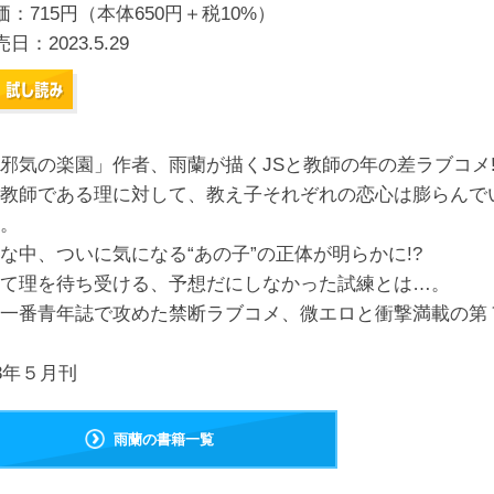
価：715円（本体650円＋税10%）
売日：
2023.5.29
邪気の楽園」作者、雨蘭が描くJSと教師の年の差ラブコメ!
教師である理に対して、教え子それぞれの恋心は膨らんで
。
な中、ついに気になる“あの子”の正体が明らかに!?
て理を待ち受ける、予想だにしなかった試練とは…。
一番青年誌で攻めた禁断ラブコメ、微エロと衝撃満載の第
23年５月刊
雨蘭の書籍一覧