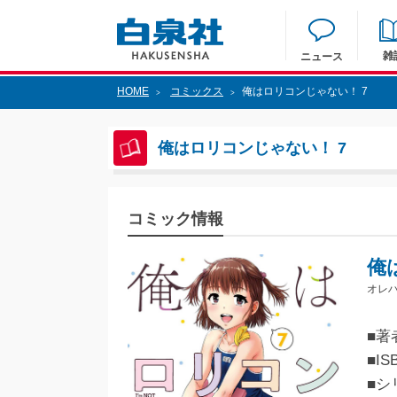
雑
ニュース
HOME
コミックス
俺はロリコンじゃない！ 7
>
>
俺はロリコンじゃない！ 7
コミック情報
俺
オレハ
■著
■IS
■シ