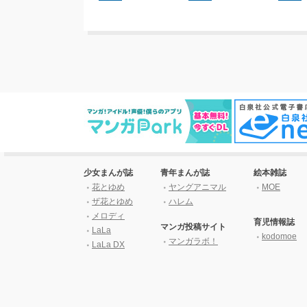
少女まんが誌
青年まんが誌
絵本雑誌
花とゆめ
ヤングアニマル
MOE
ザ花とゆめ
ハレム
メロディ
育児情報誌
マンガ投稿サイト
LaLa
kodomoe
マンガラボ！
LaLa DX