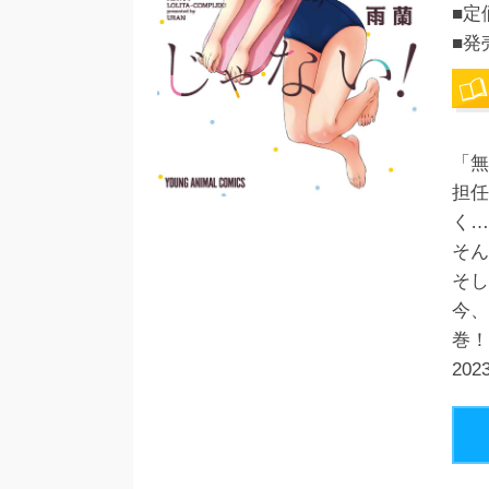
■定
■発
「無
担任
く…
そん
そし
今、
巻！
20