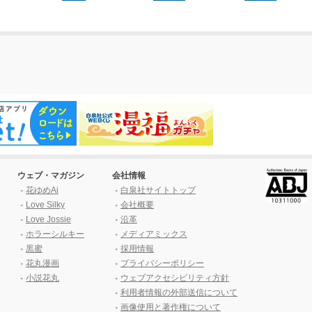
ウェブ・マガジン
会社情報
花ゆめAi
白泉社サイトトップ
Love Silky
会社概要
Love Jossie
沿革
ホラーシルキー
メディアミックス
黒蜜
採用情報
花丸漫画
プライバシーポリシー
小説花丸
ウェブアクセシビリティ方針
利用者情報の外部送信について
画像使用と著作権について