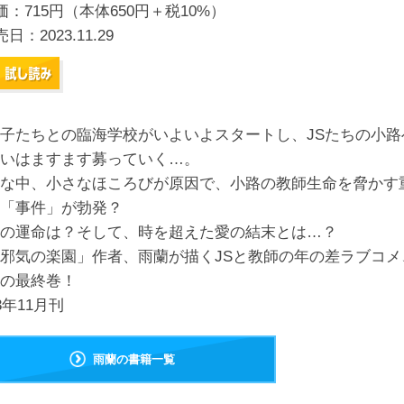
価：715円（本体650円＋税10%）
売日：
2023.11.29
子たちとの臨海学校がいよいよスタートし、JSたちの小路
いはますます募っていく…。
な中、小さなほころびが原因で、小路の教師生命を脅かす
「事件」が勃発？
の運命は？そして、時を超えた愛の結末とは…？
邪気の楽園」作者、雨蘭が描くJSと教師の年の差ラブコメ
の最終巻！
23年11月刊
雨蘭の書籍一覧