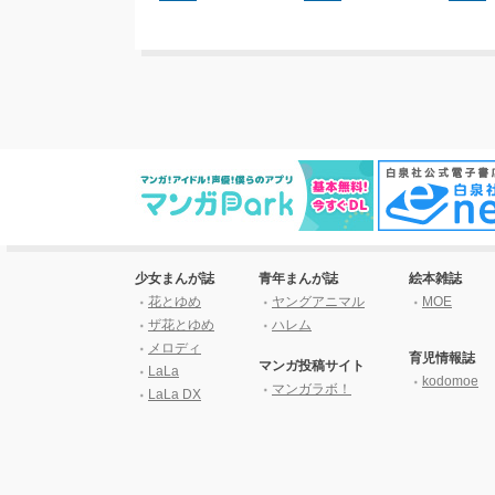
少女まんが誌
青年まんが誌
絵本雑誌
花とゆめ
ヤングアニマル
MOE
ザ花とゆめ
ハレム
メロディ
育児情報誌
マンガ投稿サイト
LaLa
kodomoe
マンガラボ！
LaLa DX