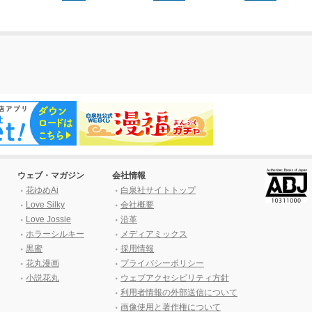
ウェブ・マガジン
会社情報
花ゆめAi
白泉社サイトトップ
Love Silky
会社概要
Love Jossie
沿革
ホラーシルキー
メディアミックス
黒蜜
採用情報
花丸漫画
プライバシーポリシー
小説花丸
ウェブアクセシビリティ方針
利用者情報の外部送信について
画像使用と著作権について