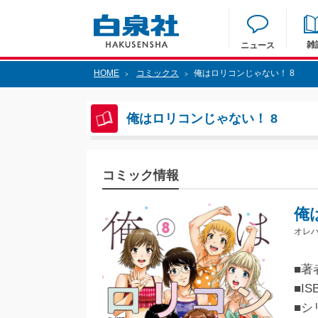
雑
ニュース
HOME
コミックス
俺はロリコンじゃない！ 8
>
>
俺はロリコンじゃない！ 8
コミック情報
俺
オレハ
■著
■IS
■シ