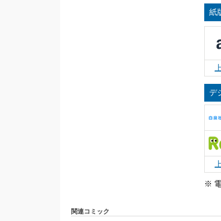
紙
デ
※ 
関連コミック