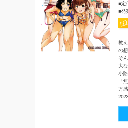
■定
■発
教え
の想
そん
大な
小路
「無
万感
20