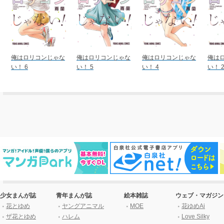
俺はロリコンじゃな
俺はロリコンじゃな
俺はロリコンじゃな
俺は
い！ 6
い！ 5
い！ 4
い！ 
少女まんが誌
青年まんが誌
絵本雑誌
ウェブ・マガジン
花とゆめ
ヤングアニマル
MOE
花ゆめAi
ザ花とゆめ
ハレム
Love Silky