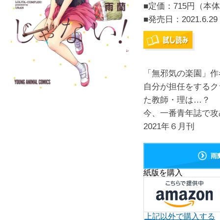
■定価：715円（本体
■発売日：
2021.6.29
「無邪気の楽園」作
自分が担任をするク
た教師・理は…？
今、一番青年誌で攻
2021年６月刊
雨
紙版を購入
上記以外で購入する