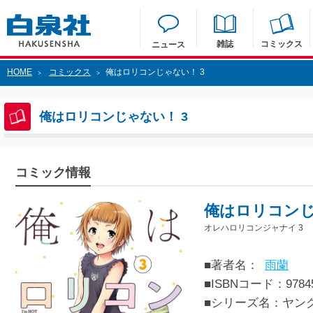
雑誌
コミックス
ニュース
HOME
コミックス
俺はロリコンじゃない！ 3
>
>
俺はロリコンじゃない！ 3
コミック情報
俺はロリコンじ
オレハロリコンジャナイ 3
■著者名：
雨蘭
■ISBNコード：97845
■シリーズ名：ヤン