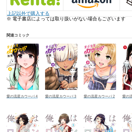
上記以外で購入する
※ 電子書店によっては取り扱いがない場合もございます
関連コミック
愛の流星カウーパ 4
愛の流星カウーパ 3
愛の流星カウーパ 2
愛の流