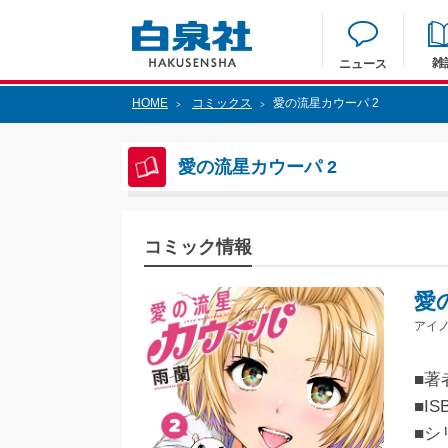
雑
ニュース
HOME
コミックス
愛の流星カウーパ 2
>
>
愛の流星カウーパ 2
コミック情報
愛
アイノ
■著
■IS
■シ