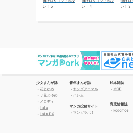
俺はロリコンじゃな
俺はロリコンじゃな
俺はロ
い！ 5
い！ 4
い！ 3
少女まんが誌
青年まんが誌
絵本雑誌
花とゆめ
ヤングアニマル
MOE
ザ花とゆめ
ハレム
メロディ
育児情報誌
マンガ投稿サイト
LaLa
kodomoe
マンガラボ！
LaLa DX