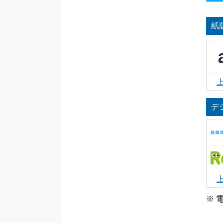
紙
デ
※ 