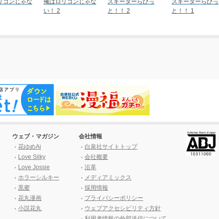
リコンじゃな
俺はロリコンじゃな
スキーターらびっ
スキーターらびっ
い！ 2
と！！ 2
と！！ 1
ウェブ・マガジン
会社情報
花ゆめAi
白泉社サイトトップ
Love Silky
会社概要
Love Jossie
沿革
ホラーシルキー
メディアミックス
黒蜜
採用情報
花丸漫画
プライバシーポリシー
小説花丸
ウェブアクセシビリティ方針
利用者情報の外部送信について