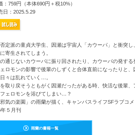
価：759円（本体690円＋税10%）
売日：
2025.5.29
否定派の童貞大学生、因瀬は宇宙人「カウーパ」と衝突し
に寄生されてしまう。
の通じないカウーパに振り回されたり、カウーパの発する
ェロモンの影響で後輩のしずくと合体直前になったりと、
日々は乱れていく…。
を取り戻そうともがく因瀬だったがある時、快活な後輩、
フェロモンを浴びてしまい…？
邪気の楽園」の雨蘭が描く、キャンパスライフSFラブコメ
25年５月刊
雨蘭の書籍一覧