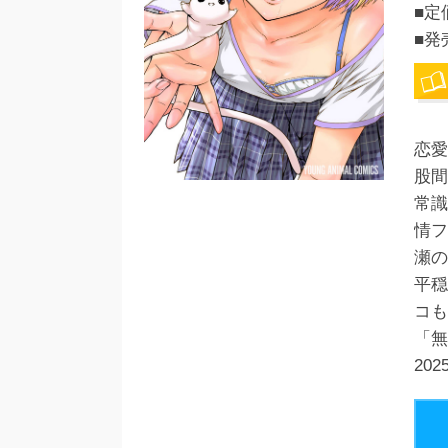
■定
■発
恋愛
股間
常識
情フ
瀬の
平穏
コも
「無
20