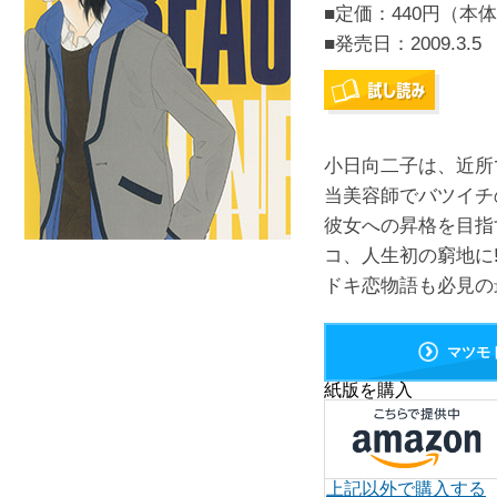
■定価：440円（本体
■発売日：
2009.3.5
小日向二子は、近所
当美容師でバツイチ
彼女への昇格を目指
コ、人生初の窮地に
ドキ恋物語も必見の最
マツモ
紙版を購入
上記以外で購入する