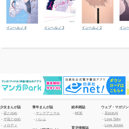
インヘルノ 4
インヘルノ 3
インヘルノ 2
インヘ
少女まんが誌
青年まんが誌
絵本雑誌
ウェブ・マガジン
花とゆめ
ヤングアニマル
MOE
花ゆめAi
ザ花とゆめ
ハレム
Love Silky
メロディ
Love Jossie
育児情報誌