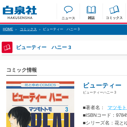
雑誌
コミックス
ニュース
HOME
コミックス
ビューティー ハニー 3
>
>
ビューティー ハニー 3
コミック情報
ビューティー 
ビューティーハニー 3
■著者名：
マツモト
■ISBNコード：97845
■シリーズ名：花と