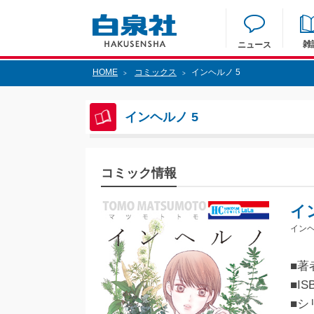
雑
ニュース
HOME
コミックス
インヘルノ 5
>
>
インヘルノ 5
コミック情報
イ
インヘ
■著
■IS
■シ