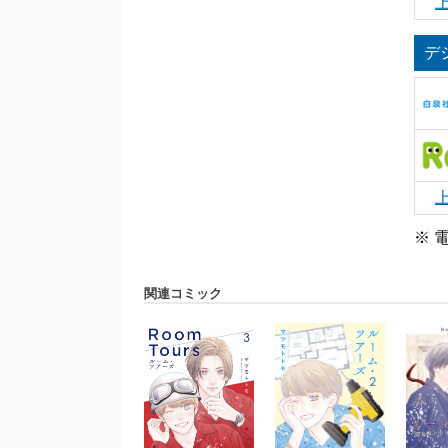
デ
※ 
関連コミック