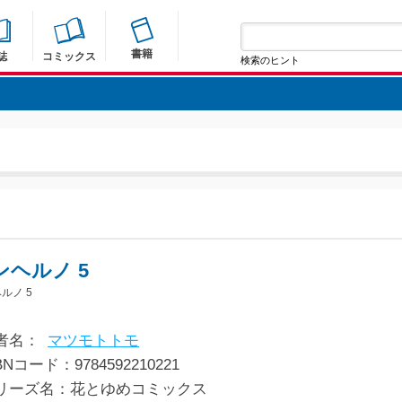
書籍
誌
コミックス
検索のヒント
ンヘルノ 5
ルノ 5
者名：
マツモトトモ
BNコード：9784592210221
リーズ名：花とゆめコミックス