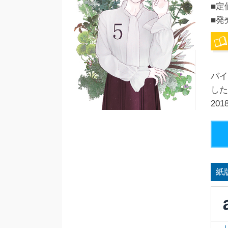
■定
■発
バイ
した
20
紙