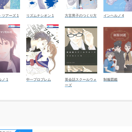
・ツアーズ 1
リズムナシオン 1
方言男子のつくり方
インヘルノ 4
ノ 1
中一プロブレム
英会話スクールウォ
制服図鑑
ーズ