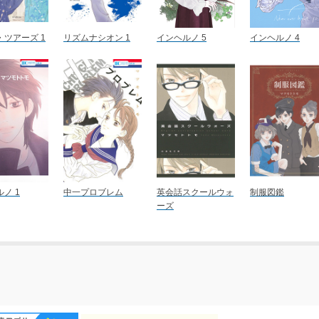
・ツアーズ 1
リズムナシオン 1
インヘルノ 5
インヘルノ 4
ノ 1
中一プロブレム
英会話スクールウォ
制服図鑑
ーズ