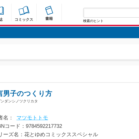
書籍
誌
コミックス
検索のヒント
言男子のつくり方
ゲンダンシノツクリカタ
者名：
マツモトトモ
BNコード：9784592217732
リーズ名：花とゆめコミックススペシャル