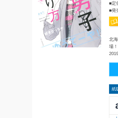
■定
■発
北海
場！
20
紙