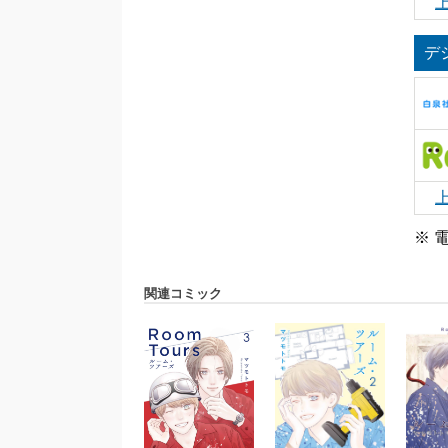
デ
※ 
関連コミック