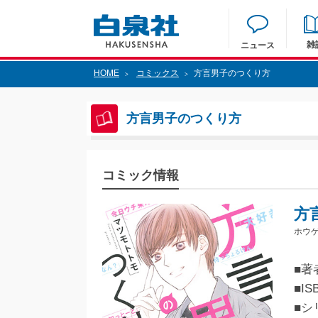
雑
ニュース
HOME
コミックス
方言男子のつくり方
>
>
方言男子のつくり方
コミック情報
方
ホウ
■著
■IS
■シ