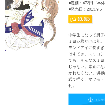
■定価：472円（本体
■発売日：
2013.9.5
中学生になって男子
ミヨシ君だけは別。
モンドアイに長すぎ
はすてき。スミヨシ
でも、そんなスミヨ
じゃない。素直にな
かれたくない。境界
式で描く、マツモト
刊。
マツモ