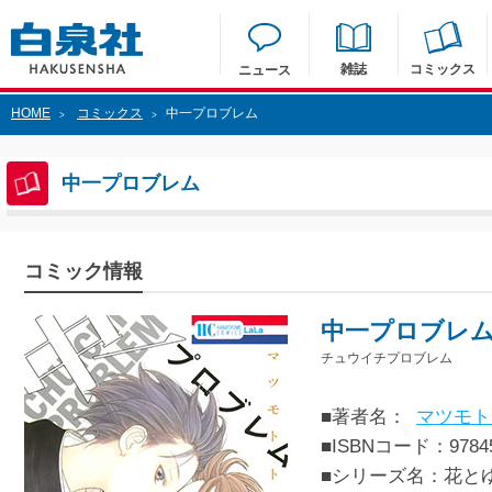
雑誌
コミックス
ニュース
HOME
コミックス
中一プロブレム
>
>
中一プロブレム
コミック情報
中一プロブレ
チュウイチプロブレム
■著者名：
マツモト
■ISBNコード：97845
■シリーズ名：花と