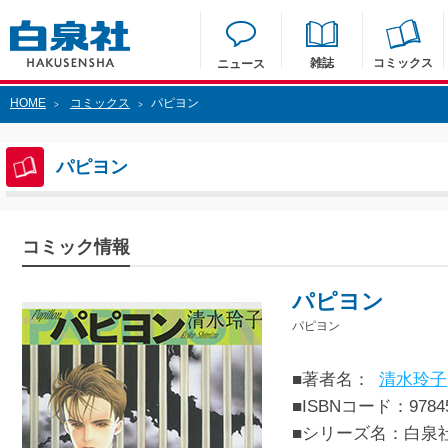
雑誌
コミックス
ニュース
HOME
コミックス
パピヨン
>
>
パピヨン
コミック情報
パピヨン
パピヨン
■著者名：
清水玲子
■ISBNコード：97845
■シリーズ名：白泉