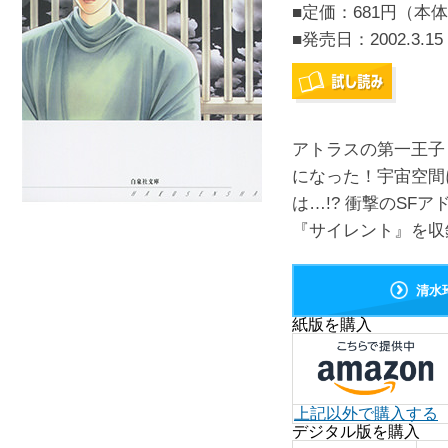
■定価：681円（本体
■発売日：
2002.3.15
アトラスの第一王子
になった！宇宙空間
は…!? 衝撃のSF
『サイレント』を収録
清水
紙版を購入
上記以外で購入する
デジタル版を購入