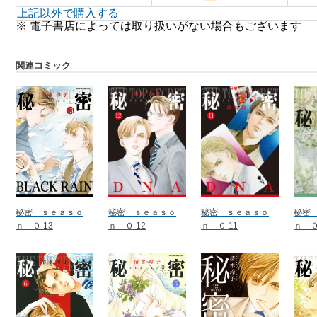
上記以外で購入する
※ 電子書店によっては取り扱いがない場合もございます
関連コミック
秘密 ｓｅａｓｏ
秘密 ｓｅａｓｏ
秘密 ｓｅａｓｏ
秘密
ｎ ０ 13
ｎ ０ 12
ｎ ０ 11
ｎ ０