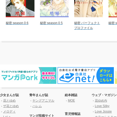
秘密 season 0 6
秘密 season 0 5
秘密 パーフェクト
秘密 s
プロファイル
少女まんが誌
青年まんが誌
絵本雑誌
ウェブ・マガジン
花とゆめ
ヤングアニマル
MOE
花ゆめAi
ザ花とゆめ
ハレム
Love Silky
メロディ
Love Jossie
育児情報誌
マンガ投稿サイト
LaLa
ホラーシルキー