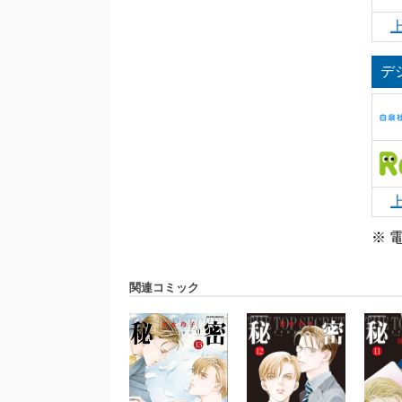
デ
※ 
関連コミック