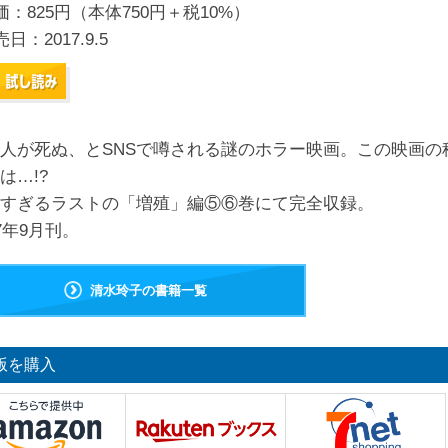
価：825円（本体750円＋税10%）
売日：
2017.9.5
人が死ぬ、とSNSで噂される謎のホラー映画。この映画の
は…!?
すぎるラストの「増殖」編⑤⑥巻にて完全収録。
17年9月刊。
清水玲子の書籍一覧
版を購入