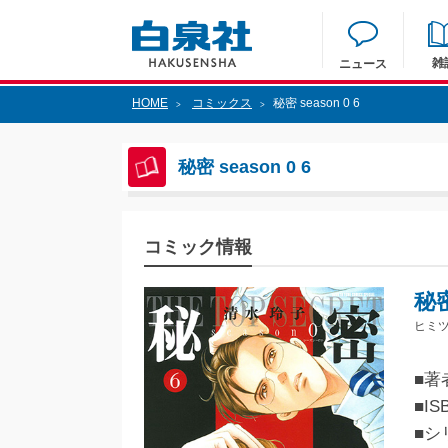
雑
ニュース
HOME
コミックス
秘密 season 0 6
>
>
秘密 season 0 6
コミック情報
秘密
ヒミツ
■著
■IS
■シ