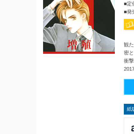
■定
■発
観た
密と
衝撃
20
紙