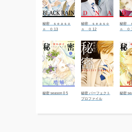
秘密 ｓｅａｓｏ
秘密 ｓｅａｓｏ
秘密 
ｎ ０ 13
ｎ ０ 12
ｎ ０ 
秘密 season 0 5
秘密 パーフェクト
秘密 sea
プロファイル