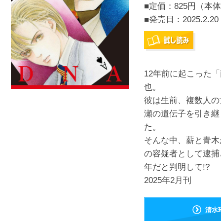
■定価：825円（本体
■発売日：
2025.2.20
12年前に起こった
也。
彼は生前、複数人の
瀬の遺伝子を引き継
た。
そんな中、薪と青木
の容疑者として逮捕
年だと判明して!?
2025年2月刊
清水