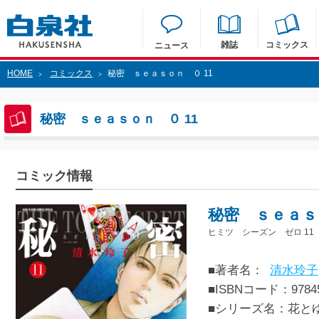
雑誌
コミックス
ニュース
HOME
コミックス
秘密 ｓｅａｓｏｎ ０ 11
>
>
秘密 ｓｅａｓｏｎ ０ 11
コミック情報
秘密 ｓｅａｓｏ
ヒミツ シーズン ゼロ 11
■著者名：
清水玲子
■ISBNコード：97845
■シリーズ名：花と