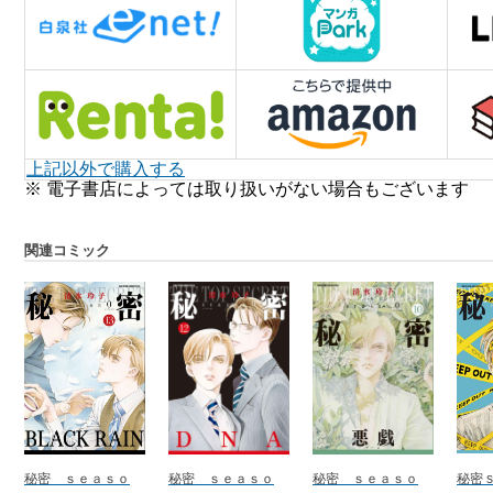
上記以外で購入する
※ 電子書店によっては取り扱いがない場合もございます
関連コミック
秘密 ｓｅａｓｏ
秘密 ｓｅａｓｏ
秘密 ｓｅａｓｏ
秘密 s