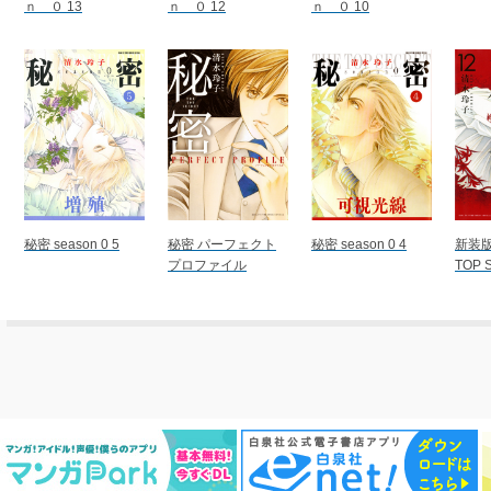
ｎ ０ 13
ｎ ０ 12
ｎ ０ 10
秘密 season 0 5
秘密 パーフェクト
秘密 season 0 4
新装版
プロファイル
TOP 