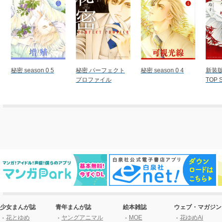
秘密 season 0 5
秘密 パーフェクト
秘密 season 0 4
新装版
プロファイル
TOP 
少女まんが誌
青年まんが誌
絵本雑誌
ウェブ・マガジン
花とゆめ
ヤングアニマル
MOE
花ゆめAi