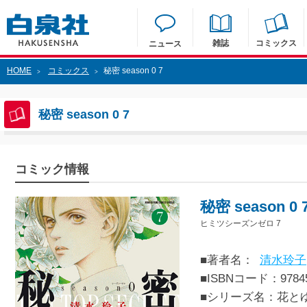
雑誌
コミックス
ニュース
HOME
コミックス
秘密 season 0 7
>
>
秘密 season 0 7
コミック情報
秘密 season 0 
ヒミツシーズンゼロ 7
■著者名：
清水玲子
■ISBNコード：97845
■シリーズ名：花と