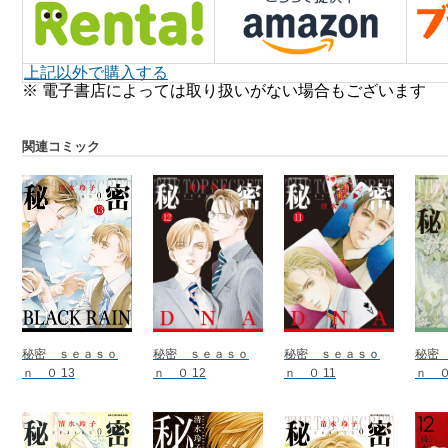
上記以外で購入する
※ 電子書店によっては取り扱いがない場合もございます
関連コミック
秘密 ｓｅａｓｏ
秘密 ｓｅａｓｏ
秘密 ｓｅａｓｏ
秘密
ｎ ０ 13
ｎ ０ 12
ｎ ０ 11
ｎ ０