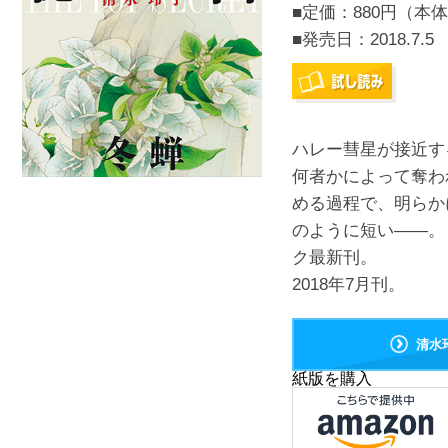
■定価：880円（本体
■発売日：
2018.7.5
ハレー彗星が接近す
何者かによって奪わ
める過程で、明らか
のように短い――。
ク最新刊。
2018年7月刊。
清水
紙版を購入