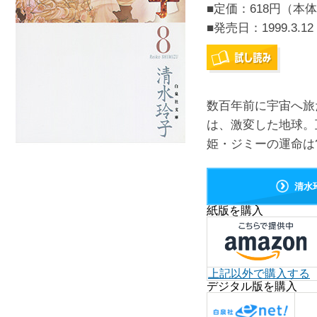
■定価：618円（本体
■発売日：
1999.3.12
数百年前に宇宙へ旅
は、激変した地球。
姫・ジミーの運命は
清水
紙版を購入
上記以外で購入する
デジタル版を購入