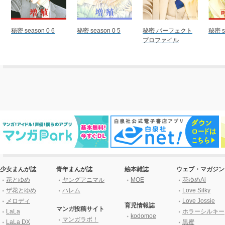
秘密 season 0 6
秘密 season 0 5
秘密 パーフェクト
秘密 s
プロファイル
少女まんが誌
青年まんが誌
絵本雑誌
ウェブ・マガジン
花とゆめ
ヤングアニマル
MOE
花ゆめAi
ザ花とゆめ
ハレム
Love Silky
メロディ
Love Jossie
育児情報誌
マンガ投稿サイト
LaLa
ホラーシルキー
kodomoe
マンガラボ！
LaLa DX
黒蜜