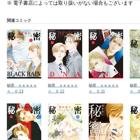
※ 電子書店によっては取り扱いがない場合もございます
関連コミック
秘密 ｓｅａｓｏ
秘密 ｓｅａｓｏ
秘密 ｓｅａｓｏ
秘密
ｎ ０ 13
ｎ ０ 12
ｎ ０ 11
ｎ ０