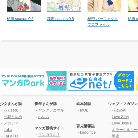
秘密 season 0 6
秘密 season 0 5
秘密 パーフェクト
秘密 s
プロファイル
少女まんが誌
青年まんが誌
絵本雑誌
ウェブ・マガジン
花とゆめ
ヤングアニマル
MOE
花ゆめAi
ザ花とゆめ
ハレム
Love Silky
メロディ
Love Jossie
育児情報誌
マンガ投稿サイト
LaLa
ホラーシルキー
kodomoe
マンガラボ！
LaLa DX
黒蜜