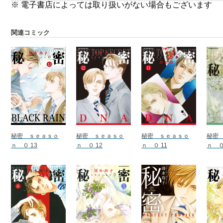
※ 電子書店によっては取り扱いがない場合もございます
関連コミック
秘密 ｓｅａｓｏ
秘密 ｓｅａｓｏ
秘密 ｓｅａｓｏ
秘密
ｎ ０ 13
ｎ ０ 12
ｎ ０ 11
ｎ ０