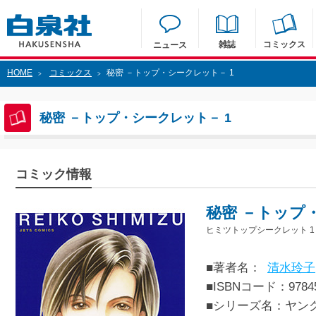
雑誌
コミックス
ニュース
HOME
コミックス
秘密 －トップ・シークレット－ 1
>
>
秘密 －トップ・シークレット－ 1
コミック情報
秘密 －トップ
ヒミツトップシークレット 1
■著者名：
清水玲子
■ISBNコード：97845
■シリーズ名：ヤン