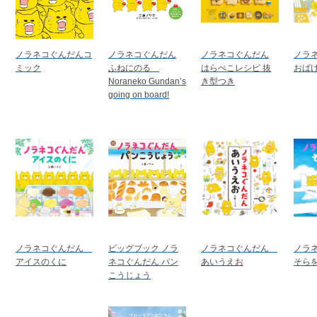
ノラネコぐんだんコ
ノラネコぐんだん
ノラネコぐんだん
ノラ
ミック
ふねにのる
はらぺこレシピ 抜
おば
Noraneko Gundan’s
き型つき
going on board!
ノラネコぐんだん
ビッグブック ノラ
ノラネコぐんだん
ノラ
アイスのくに
ネコぐんだん パン
あいうえお
そら
こうじょう