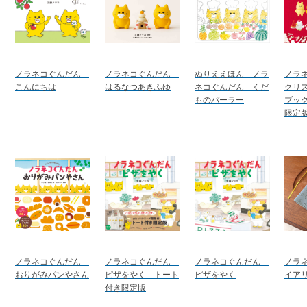
ノラネコぐんだん
ノラネコぐんだん
ぬりええほん ノラ
ノラ
こんにちは
はるなつあきふゆ
ネコぐんだん くだ
クリ
ものパーラー
ブッ
限定
ノラネコぐんだん
ノラネコぐんだん
ノラネコぐんだん
ノラ
おりがみパンやさん
ピザをやく トート
ピザをやく
イア
付き限定版