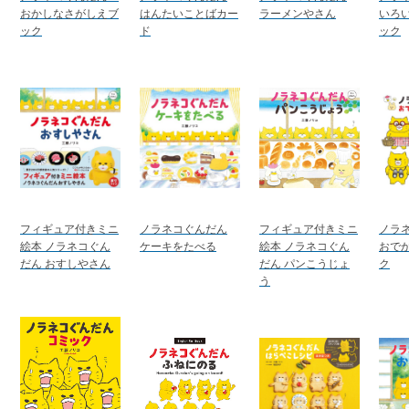
おかしなさがしえブ
はんたいことばカー
ラーメンやさん
いろ
ック
ド
ック
フィギュア付きミニ
ノラネコぐんだん
フィギュア付きミニ
ノラ
絵本 ノラネコぐん
ケーキをたべる
絵本 ノラネコぐん
おで
だん おすしやさん
だん パンこうじょ
ク
う