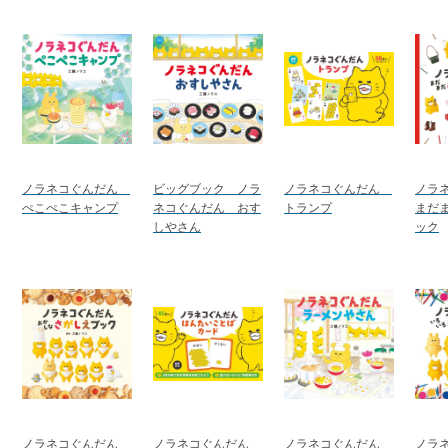
ノラネコぐんだん
ビッグブック ノラ
ノラネコぐんだん
ノラ
ぺこぺこキャンプ
ネコぐんだん おす
トランプ
まだ
しやさん
ック
ノラネコぐんだん
ノラネコぐんだん
ノラネコぐんだん
ノラ