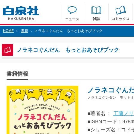
雑誌
コミックス
ニュース
HOME
書籍
ノラネコぐんだん もっとおあそびブック
>
>
ノラネコぐんだん もっとおあそびブック
書籍情報
ノラネコぐん
ノラネコグンダン モットオ
■著者名：
工藤ノリ
■ISBNコード：97845
■シリーズ名：コド