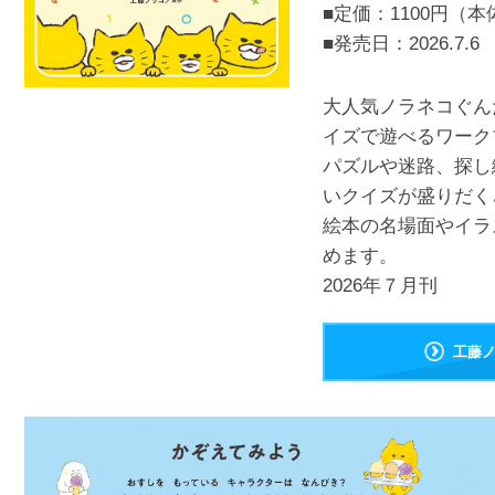
■定価：1100円（本
■発売日：
2026.7.6
大人気ノラネコぐん
イズで遊べるワーク
パズルや迷路、探し
いクイズが盛りだく
絵本の名場面やイラ
めます。
2026年７月刊
工藤