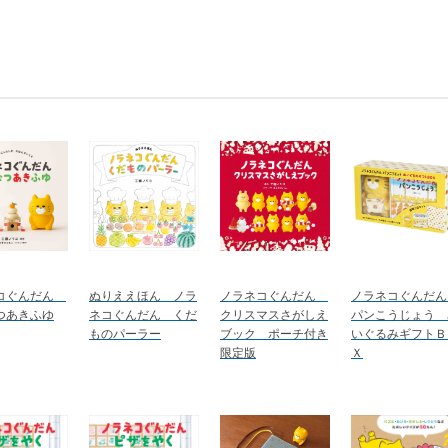
コぐんだん
ぬりええほん ノラ
ノラネコぐんだん
ノラネコぐんだ
つあきふゆ
ネコぐんだん くだ
クリスマスさがしえ
パンこうじょう 
ものパーラー
ブック ポーチ付き
いぐるみギフトＢ
限定版
Ｘ