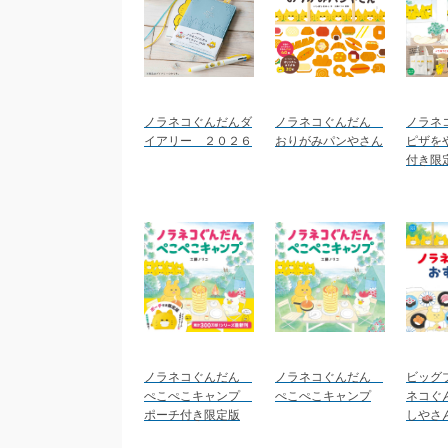
ノラネコぐんだんダ
ノラネコぐんだん
ノラネ
イアリー ２０２６
おりがみパンやさん
ピザを
付き限
ノラネコぐんだん
ノラネコぐんだん
ビッグ
ぺこぺこキャンプ
ぺこぺこキャンプ
ネコぐ
ポーチ付き限定版
しやさ