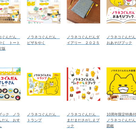
コぐんだん
ノラネコぐんだん
ノラネコぐんだんダ
ノラネコぐんだ
やく トート
ピザをやく
イアリー ２０２５
おあそびブック
定版
ブック ノラ
ノラネコぐんだん
ノラネコぐんだん
10周年限定特典
んだん おす
トランプ
まだまださがしえブ
ノラネコぐんだん
ん
ック
図鑑