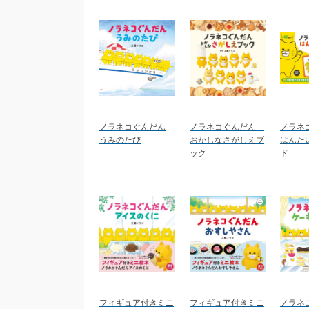
ノラネコぐんだん
ノラネコぐんだん
ノラネ
うみのたび
おかしなさがしえブ
はんた
ック
ド
フィギュア付きミニ
フィギュア付きミニ
ノラネ