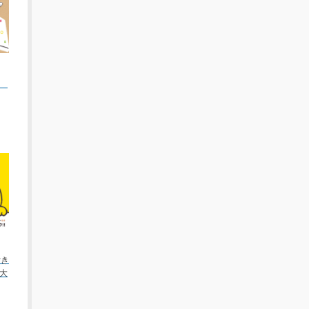
ん
付き
大