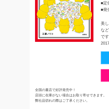
■定
■発
美し
など
です
20
全国の書店で好評発売中！
店頭に在庫がない場合はお取り寄せできます。
弊社品切れの際はご了承ください。