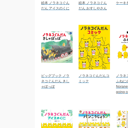
絵本 ノラネコぐん
絵本 ノラネコぐん
ケーキ
だん アイスのくに
だん おすしやさん
ビッグブック ノラ
ノラネコぐんだんコ
ノラネ
ネコぐんだん きし
ミック
ふね
ゃぽっぽ
Norane
going o