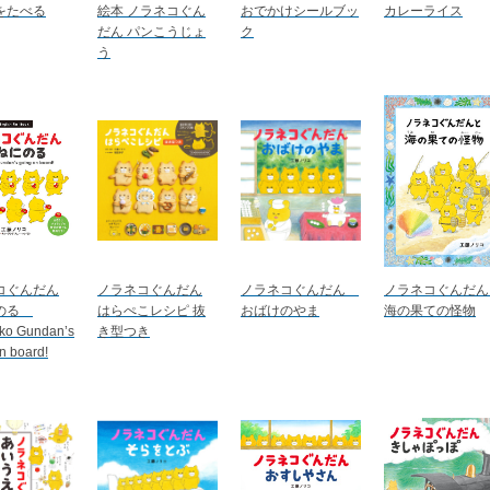
をたべる
絵本 ノラネコぐん
おでかけシールブッ
カレーライス
だん パンこうじょ
ク
う
コぐんだん
ノラネコぐんだん
ノラネコぐんだん
ノラネコぐんだん
にのる
はらぺこレシピ 抜
おばけのやま
海の果ての怪物
ko Gundan’s
き型つき
n board!