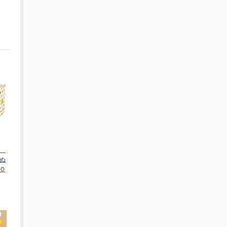
ん
ぬ
Ｏ