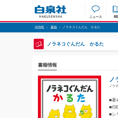
雑
ニュース
HOME
書籍
ノラネコぐんだん かるた
>
>
ノラネコぐんだん かるた
書籍情報
ノ
ノラ
■著
■IS
■シ