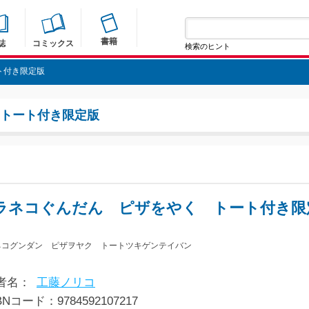
書籍
誌
コミックス
検索のヒント
ト付き限定版
トート付き限定版
ラネコぐんだん ピザをやく トート付き限
ネコグンダン ピザヲヤク トートツキゲンテイバン
者名：
工藤ノリコ
BNコード：9784592107217