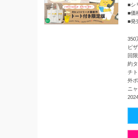
■シ
■価
■発
35
ピザ
回限
約タ
チト
外ポ
ニャ
20