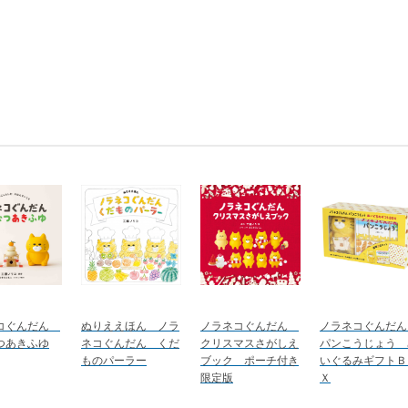
コぐんだん
ぬりええほん ノラ
ノラネコぐんだん
ノラネコぐんだ
つあきふゆ
ネコぐんだん くだ
クリスマスさがしえ
パンこうじょう 
ものパーラー
ブック ポーチ付き
いぐるみギフトＢ
限定版
Ｘ