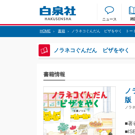
雑
ニュース
HOME
書籍
ノラネコぐんだん ピザをやく トー
>
>
ノラネコぐんだん ピザをやく 
書籍情報
ノ
版
ノラ
■著
■IS