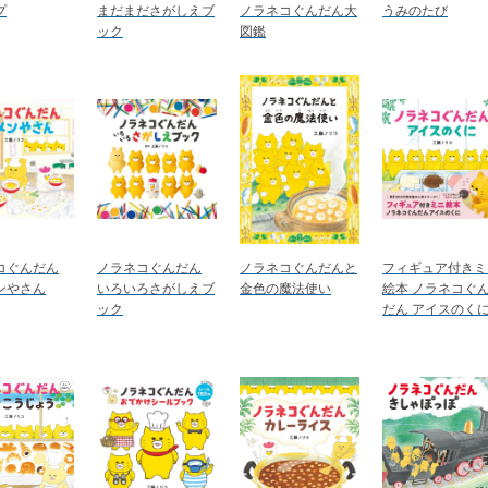
プ
まだまださがしえブ
ノラネコぐんだん大
うみのたび
ック
図鑑
コぐんだん
ノラネコぐんだん
ノラネコぐんだんと
フィギュア付きミ
ンやさん
いろいろさがしえブ
金色の魔法使い
絵本 ノラネコぐ
ック
だん アイスのく