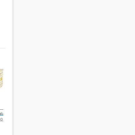
ん
ぬ
Ｏ