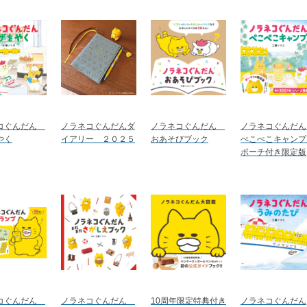
コぐんだん
ノラネコぐんだんダ
ノラネコぐんだん
ノラネコぐんだ
やく
イアリー ２０２５
おあそびブック
ぺこぺこキャン
ポーチ付き限定版
コぐんだん
ノラネコぐんだん
10周年限定特典付き
ノラネコぐんだん