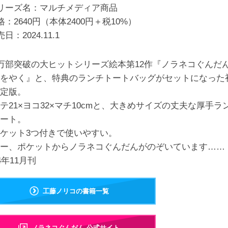
リーズ名：マルチメディア商品
格：2640円（本体2400円＋税10%）
売日：
2024.11.1
0万部突破の大ヒットシリーズ絵本第12作『ノラネコぐんだ
をやく』と、特典のランチトートバッグがセットになった
定版。
テ21×ヨコ32×マチ10cmと、大きめサイズの丈夫な厚手ラ
ート。
ケット3つ付きで使いやすい。
ー、ポケットからノラネコぐんだんがのぞいています……
24年11月刊
工藤ノリコの書籍一覧
ノラネコぐんだん 公式サイト