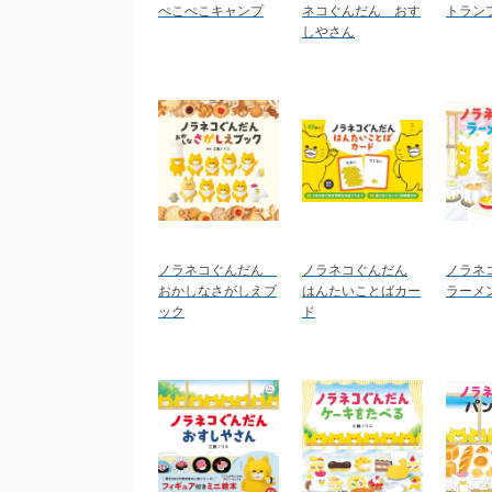
ぺこぺこキャンプ
ネコぐんだん おす
トラン
しやさん
ノラネコぐんだん
ノラネコぐんだん
ノラネ
おかしなさがしえブ
はんたいことばカー
ラーメ
ック
ド