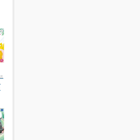
ニ
ん
に