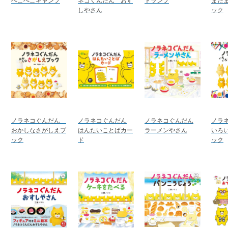
ぺこぺこキャンプ
ネコぐんだん おす
トランプ
まだ
しやさん
ック
ノラネコぐんだん
ノラネコぐんだん
ノラネコぐんだん
ノラ
おかしなさがしえブ
はんたいことばカー
ラーメンやさん
いろ
ック
ド
ック