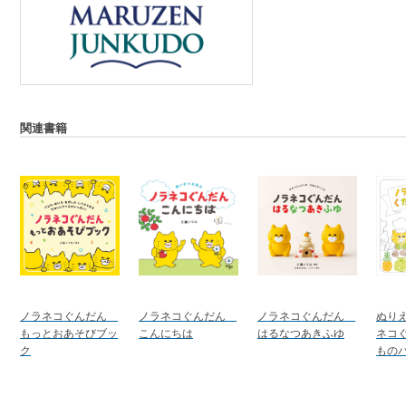
関連書籍
ノラネコぐんだん
ノラネコぐんだん
ノラネコぐんだん
ぬり
もっとおあそびブッ
こんにちは
はるなつあきふゆ
ネコ
ク
もの