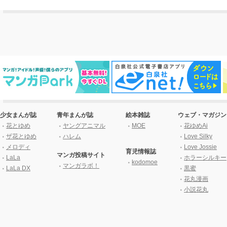
少女まんが誌
青年まんが誌
絵本雑誌
ウェブ・マガジン
花とゆめ
ヤングアニマル
MOE
花ゆめAi
ザ花とゆめ
ハレム
Love Silky
メロディ
Love Jossie
育児情報誌
マンガ投稿サイト
LaLa
ホラーシルキー
kodomoe
マンガラボ！
LaLa DX
黒蜜
花丸漫画
小説花丸