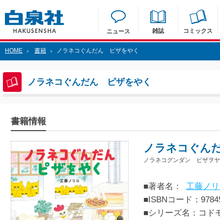
雑誌
コミックス
ニュース
HOME
書籍
ノラネコぐんだん ピザをやく
>
>
ノラネコぐんだん ピザをやく
書籍情報
ノラネコぐん
ノラネコグンダン ピザヲヤ
■著者名：
工藤ノリ
■ISBNコード：97845
■シリーズ名：コド