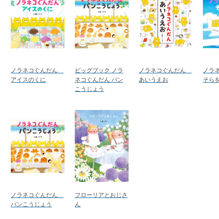
ノラネコぐんだん
ビッグブック ノラ
ノラネコぐんだん
ノラ
アイスのくに
ネコぐんだん パン
あいうえお
そら
こうじょう
ノラネコぐんだん
フローリアとおじさ
パンこうじょう
ん