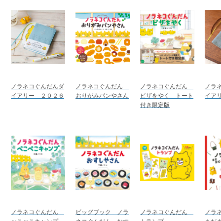
ノラネコぐんだんダ
ノラネコぐんだん
ノラネコぐんだん
ノラ
イアリー ２０２６
おりがみパンやさん
ピザをやく トート
イア
付き限定版
ノラネコぐんだん
ビッグブック ノラ
ノラネコぐんだん
ノラ