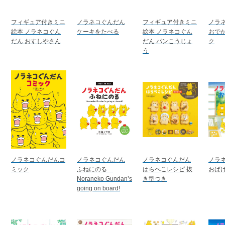
フィギュア付きミニ
ノラネコぐんだん
フィギュア付きミニ
ノラ
絵本 ノラネコぐん
ケーキをたべる
絵本 ノラネコぐん
おで
だん おすしやさん
だん パンこうじょ
ク
う
ノラネコぐんだんコ
ノラネコぐんだん
ノラネコぐんだん
ノラ
ミック
ふねにのる
はらぺこレシピ 抜
おば
Noraneko Gundan’s
き型つき
going on board!