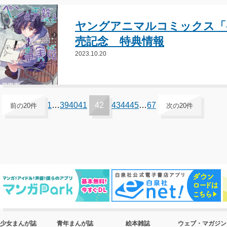
ヤングアニマルコミックス「ペ
売記念 特典情報
2023.10.20
1
…
39
40
41
42
43
44
45
…
67
前の20件
次の20件
少女まんが誌
青年まんが誌
絵本雑誌
ウェブ・マガジン