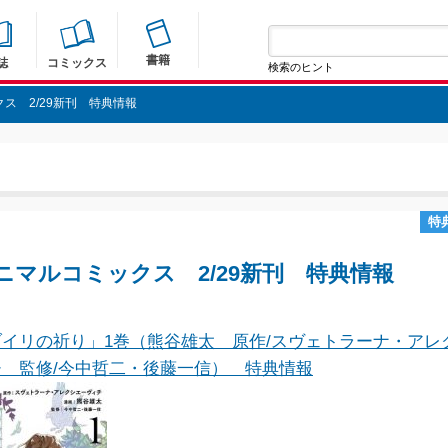
書籍
誌
コミックス
検索のヒント
ス 2/29新刊 特典情報
特
ニマルコミックス 2/29新刊 特典情報
イリの祈り」1巻（熊谷雄太 原作/スヴェトラーナ・アレ
 監修/今中哲二・後藤一信） 特典情報