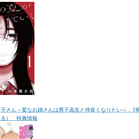
ろ子さん～変なお姉さんは男子高生と仲良くなりたい～」7
しる） 特典情報