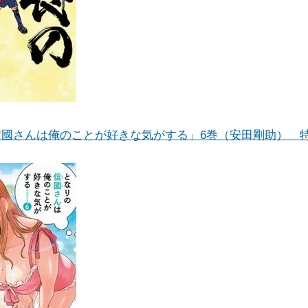
信國さんは俺のことが好きな気がする」6巻（安田剛助） 