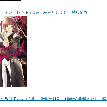
ィ・イン・レッド」3巻（あみだむく） 特典情報
が裂けていく」1巻（原作/宮月新 作画/佐藤健太郎） 特