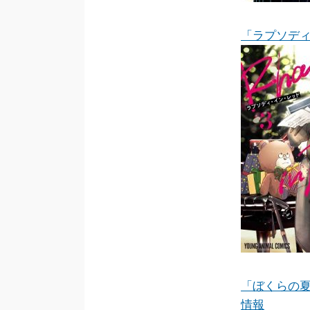
「ラプソデ
「ぼくらの夏
情報