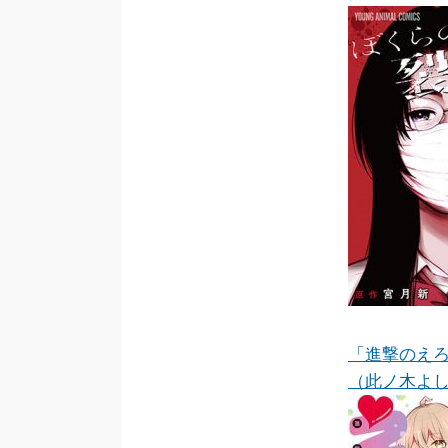
「進撃のえ
（此ノ木よ