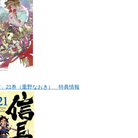
」21巻（重野なおき） 特典情報