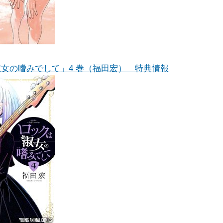
女の嗜みでして」4 巻（福田宏） 特典情報