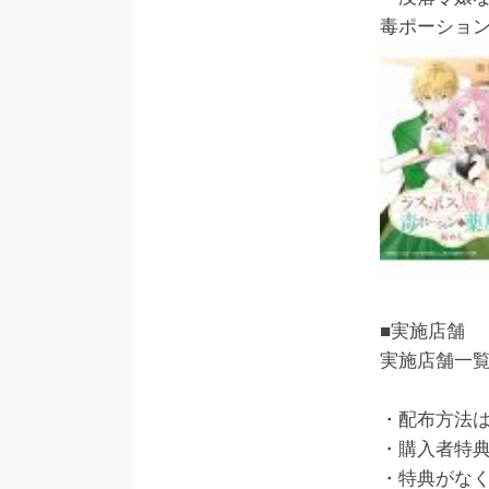
毒ポーショ
■実施店舗
実施店舗一
・配布方法
・購入者特
・特典がな