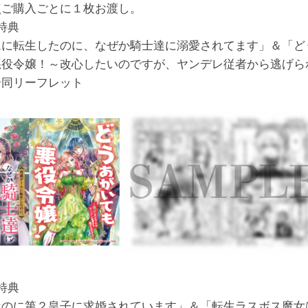
点ご購入ごとに１枚お渡し。
特典
ムに転生したのに、なぜか騎士達に溺愛されてます」＆「ど
悪役令嬢！～改心したいのですが、ヤンデレ従者から逃げら
合同リーフレット
特典
なのに第２皇子に求婚されています」＆「転生ラスボス魔女