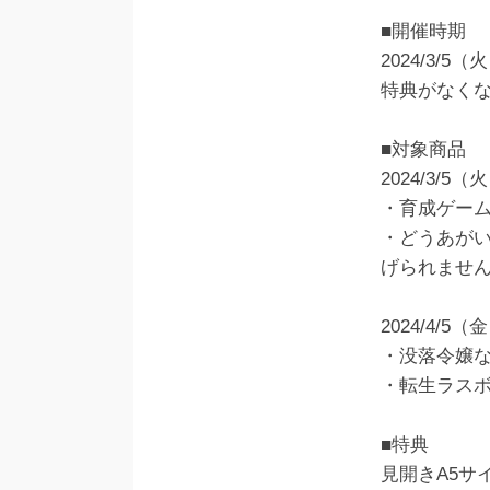
■開催時期
2024/3/
特典がなく
■対象商品
2024/3/5
・育成ゲー
・どうあが
げられませ
2024/4/5
・没落令嬢な
・転生ラス
■特典
見開きA5サ