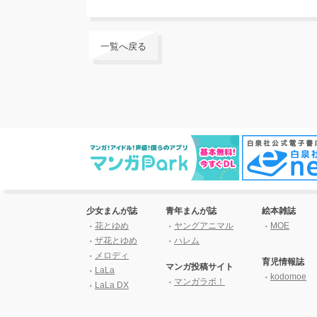
一覧へ戻る
少女まんが誌
青年まんが誌
絵本雑誌
花とゆめ
ヤングアニマル
MOE
ザ花とゆめ
ハレム
メロディ
育児情報誌
マンガ投稿サイト
LaLa
kodomoe
マンガラボ！
LaLa DX