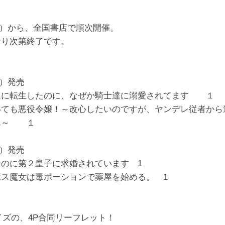
5（火）から、全国書店で順次開催。
なり次第終了です。
（火）発売
ムに転生したのに、なぜか騎士達に溺愛されてます １
いても悪役令嬢！～改心したいのですが、ヤンデレ従者から
ん～ １
（金）発売
のに第２皇子に求婚されています 1
ボス魔女は毒ポーションで薬屋を始める。 1
イズの、4P合同リーフレット！