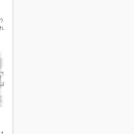
う
れ
は