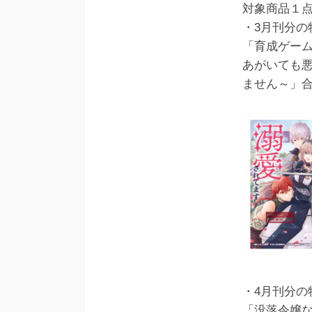
対象商品１
・3月刊分の
「育成ゲー
あがいても
ません～」
・4月刊分の
「没落令嬢