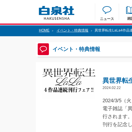
雑
ニュース
HOME
イベント・特典情報
異世界転生LaLa4作
>
>
イベント・特典情報
異世界転
2024.02.22
2024/3/
電子雑誌「異
行されます
刊行を記念