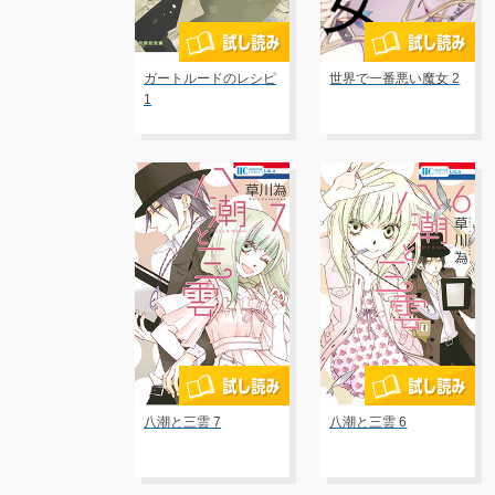
ガートルードのレシピ
世界で一番悪い魔女 2
1
八潮と三雲 7
八潮と三雲 6