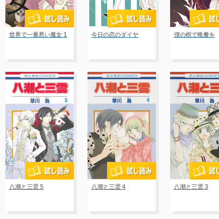
世界で一番悪い魔女 1
今日の恋のダイヤ
僕の棺で晩餐を
八潮と三雲 5
八潮と三雲 4
八潮と三雲 3