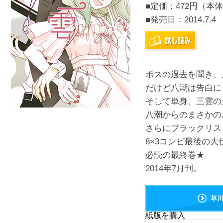
■定価：472円（本体
■発売日：
2014.7.4
ボスの過去を聞き、
だけど八潮は告白に
そして単身、三雲の
八潮からのまさかの
さらにブラックリスト
8×3コンビ最後の大
必読の最終巻★
2014年7月刊。
草
紙版を購入