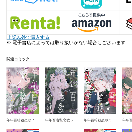
上記以外で購入する
※ 電子書店によっては取り扱いがない場合もございます
関連コミック
年年百暗殺恋歌 7
年年百暗殺恋歌 6
年年百暗殺恋歌 5
年年百