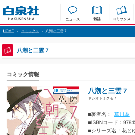
雑誌
コミックス
ニュース
HOME
コミックス
八潮と三雲 7
>
>
八潮と三雲 7
コミック情報
八潮と三雲 7
ヤシオトミクモ 7
■著者名：
草川為
■ISBNコード：97845
■シリーズ名：花と