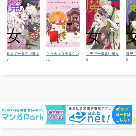
世界で一番悪い魔女
とうきょう小鬼らい
世界で一番悪い魔女
世界
7
ふ
6
5