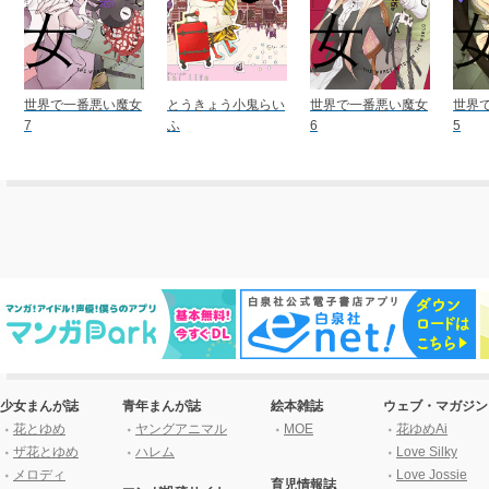
世界で一番悪い魔女
とうきょう小鬼らい
世界で一番悪い魔女
世界
7
ふ
6
5
少女まんが誌
青年まんが誌
絵本雑誌
ウェブ・マガジン
花とゆめ
ヤングアニマル
MOE
花ゆめAi
ザ花とゆめ
ハレム
Love Silky
メロディ
Love Jossie
育児情報誌