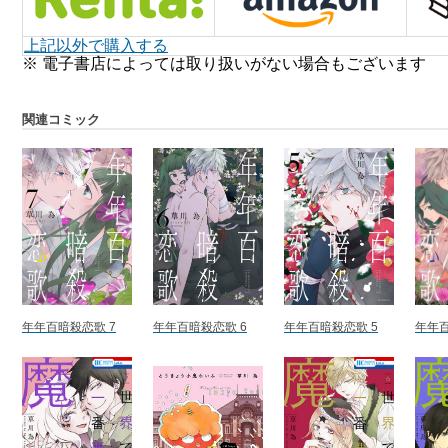
上記以外で購入する
※ 電子書店によっては取り扱いがない場合もございます
関連コミック
年年百暗殺恋歌 7
年年百暗殺恋歌 6
年年百暗殺恋歌 5
年年百