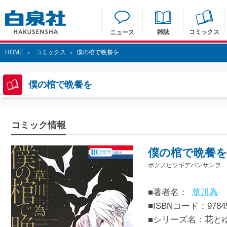
雑誌
コミックス
ニュース
HOME
コミックス
僕の棺で晩餐を
>
>
僕の棺で晩餐を
コミック情報
僕の棺で晩餐
ボクノヒツギデバンサンヲ
■著者名：
草川為
■ISBNコード：97845
■シリーズ名：花と