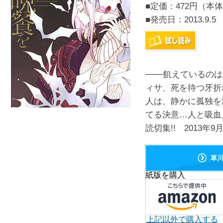
■定価：472円（本体
■発売日：
2013.9.5
───飢えているの
ィサ、死を待つ牙折
人は、静かに孤独を
てる決意…人と吸血
読切集!! 2013年9
草
紙版を購入
上記以外で購入する