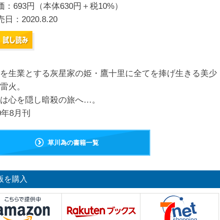
価：693円（本体630円＋税10%）
売日：
2020.8.20
を生業とする灰星家の姫・鷹十里に全てを捧げ生きる美少
雷火。
は心を隠し暗殺の旅へ…。
20年8月刊
草川為の書籍一覧
版を購入