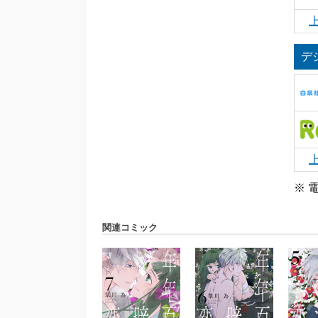
デ
※ 
関連コミック