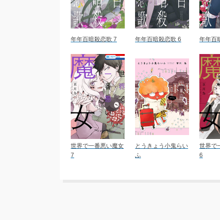
年年百暗殺恋歌 7
年年百暗殺恋歌 6
年年百暗
世界で一番悪い魔女
とうきょう小鬼らい
世界で
7
ふ
6