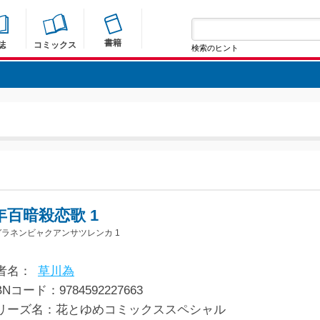
書籍
誌
コミックス
検索のヒント
年百暗殺恋歌 1
ラネンビャクアンサツレンカ 1
者名：
草川為
BNコード：9784592227663
リーズ名：花とゆめコミックススペシャル