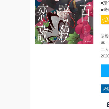
■定
■発
暗殺
年・
二人
20
紙