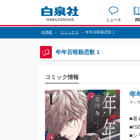
雑
ニュース
HOME
コミックス
年年百暗殺恋歌 1
>
>
年年百暗殺恋歌 1
コミック情報
年
ネンガ
■著
■IS
■シ