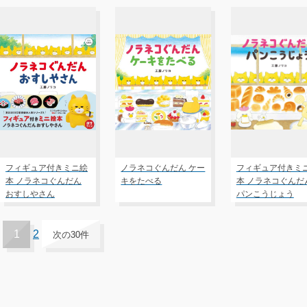
フィギュア付きミニ絵
ノラネコぐんだん ケー
フィギュア付きミ
本 ノラネコぐんだん
キをたべる
本 ノラネコぐんだ
おすしやさん
パンこうじょう
1
2
次の30件