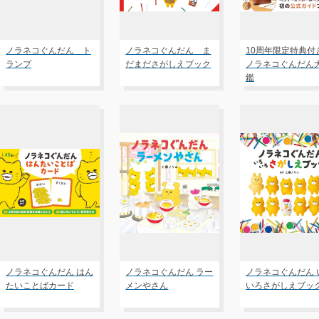
ノラネコぐんだん ト
ノラネコぐんだん ま
10周年限定特典付
ランプ
だまださがしえブック
ノラネコぐんだん
鑑
ノラネコぐんだん はん
ノラネコぐんだん ラー
ノラネコぐんだん 
たいことばカード
メンやさん
いろさがしえブッ