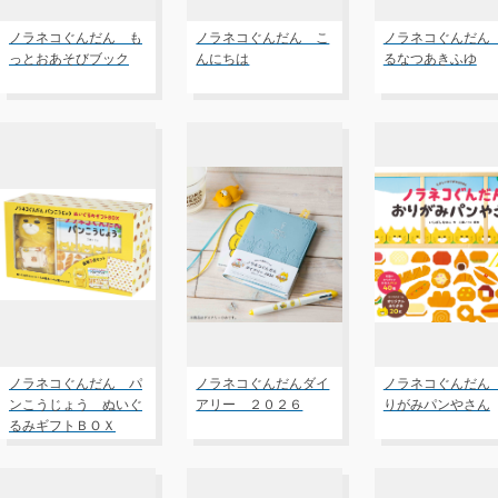
ノラネコぐんだん も
ノラネコぐんだん こ
ノラネコぐんだん
っとおあそびブック
んにちは
るなつあきふゆ
ノラネコぐんだん パ
ノラネコぐんだんダイ
ノラネコぐんだん
ンこうじょう ぬいぐ
アリー ２０２６
りがみパンやさん
るみギフトＢＯＸ