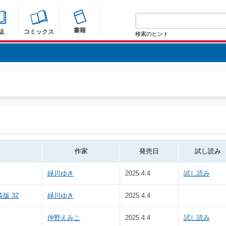
書籍
誌
コミックス
検索のヒント
作家
発売日
試し読み
緑川ゆき
2025.4.4
試し読み
版 32
緑川ゆき
2025.4.4
仲野えみこ
2025.4.4
試し読み