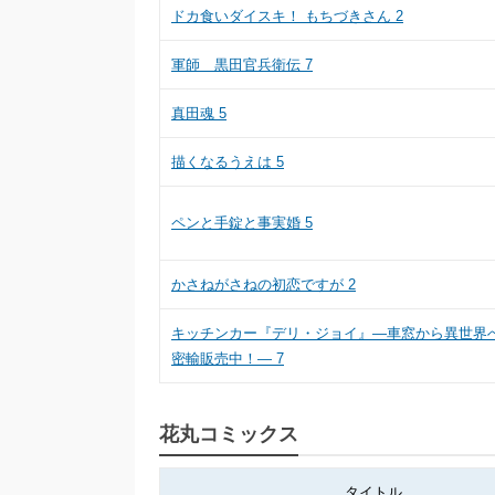
ドカ食いダイスキ！ もちづきさん 2
軍師 黒田官兵衛伝 7
真田魂 5
描くなるうえは 5
ペンと手錠と事実婚 5
かさねがさねの初恋ですが 2
キッチンカー『デリ・ジョイ』―車窓から異世界
密輸販売中！― 7
花丸コミックス
タイトル