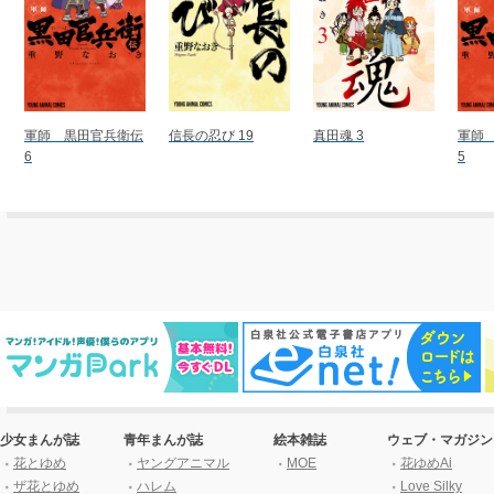
軍師 黒田官兵衛伝
信長の忍び 19
真田魂 3
軍師
6
5
少女まんが誌
青年まんが誌
絵本雑誌
ウェブ・マガジン
花とゆめ
ヤングアニマル
MOE
花ゆめAi
ザ花とゆめ
ハレム
Love Silky