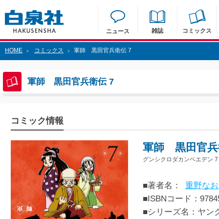
雑誌
コミックス
ニュース
HOME
コミックス
軍師 黒田官兵衛伝 7
>
>
軍師 黒田官兵衛伝 7
コミック情報
軍師 黒田官兵
グンシクロダカンベエデン 7
■著者名：
重野なお
■ISBNコード：97845
■シリーズ名：ヤン