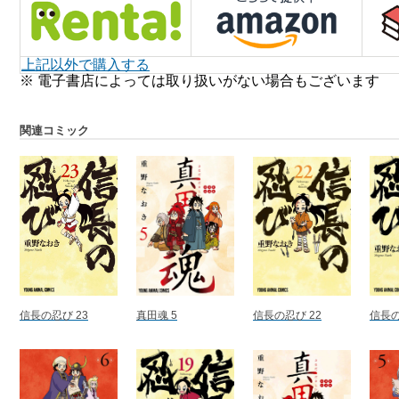
上記以外で購入する
※ 電子書店によっては取り扱いがない場合もございます
関連コミック
信長の忍び 23
真田魂 5
信長の忍び 22
信長の