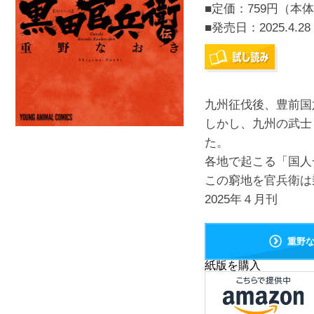
■定価：759円（本体
■発売日：
2025.4.28
九州征伐後、豊前国
しかし、九州の武士
た。
各地で起こる「国人
この窮地を官兵衛は
2025年４月刊
重野
紙版を購入