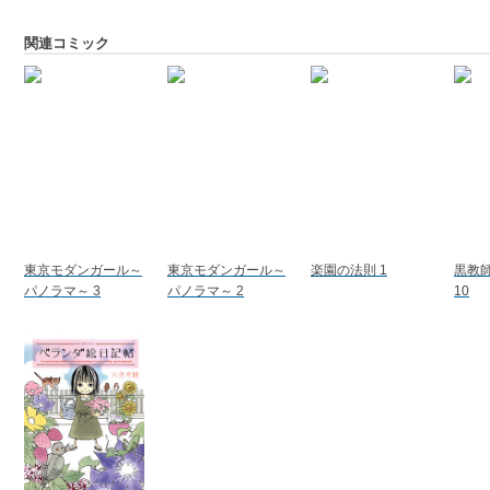
関連コミック
東京モダンガール～
東京モダンガール～
楽園の法則 1
黒教
パノラマ～ 3
パノラマ～ 2
10