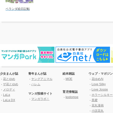
ベランダ絵日記帖
少女まんが誌
青年まんが誌
絵本雑誌
ウェブ・マガジン
花とゆめ
ヤングアニマル
MOE
花ゆめAi
ザ花とゆめ
ハレム
Love Silky
メロディ
Love Jossie
育児情報誌
マンガ投稿サイト
LaLa
ホラーシルキー
kodomoe
マンガラボ！
LaLa DX
黒蜜
花丸漫画
小説花丸