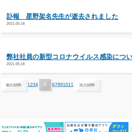
訃報 星野架名先生が逝去されました
2021.05.18
弊社社員の新型コロナウイルス感染につ
2021.05.18
1
2
3
4
5
6
7
8
9
10
11
前の10件
次の10件