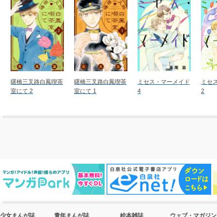
曙橋三叉路白鳳喫茶
曙橋三叉路白鳳喫茶
ミセス・マーメイド
ミセ
室にて 2
室にて 1
4
2
少女まんが誌
青年まんが誌
絵本雑誌
ウェブ・マガジン