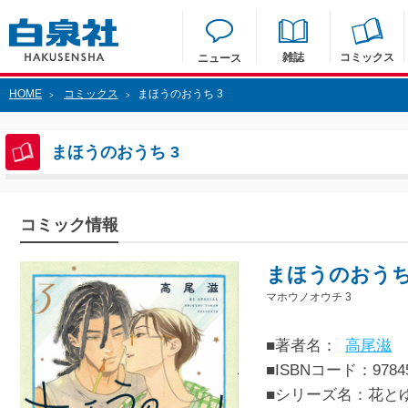
雑誌
コミックス
ニュース
HOME
コミックス
まほうのおうち 3
>
>
まほうのおうち 3
コミック情報
まほうのおうち
マホウノオウチ 3
■著者名：
高尾滋
■ISBNコード：97845
■シリーズ名：花と