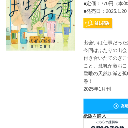
■定価：770円（本体
■発売日：
2025.1.20
出会いは仕事だった
今回はふたりの出会
付き合いたてのぎこ
こと、孤帆が激おこ
碧唯の天然加減と孤
巻！
2025年1月刊
高
紙版を購入