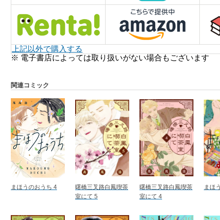
上記以外で購入する
※ 電子書店によっては取り扱いがない場合もございます
関連コミック
まほうのおうち 4
曙橋三叉路白鳳喫茶
曙橋三叉路白鳳喫茶
まほう
室にて 5
室にて 4