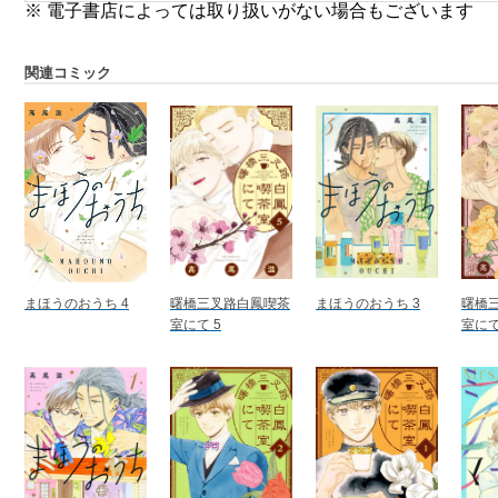
※ 電子書店によっては取り扱いがない場合もございます
関連コミック
まほうのおうち 4
曙橋三叉路白鳳喫茶
まほうのおうち 3
曙橋
室にて 5
室にて