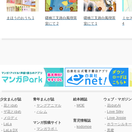
まほうのおうち 1
曙橋三叉路白鳳喫茶
曙橋三叉路白鳳喫茶
ミセ
室にて 2
室にて 1
4
少女まんが誌
青年まんが誌
絵本雑誌
ウェブ・マガジン
花とゆめ
ヤングアニマル
MOE
花ゆめAi
ザ花とゆめ
ハレム
Love Silky
メロディ
Love Jossie
育児情報誌
マンガ投稿サイト
LaLa
ホラーシルキー
kodomoe
マンガラボ！
LaLa DX
黒蜜