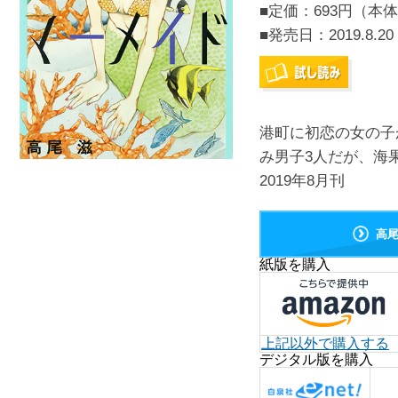
■定価：693円（本体
■発売日：
2019.8.20
港町に初恋の女の子
み男子3人だが、海
2019年8月刊
高
紙版を購入
上記以外で購入する
デジタル版を購入