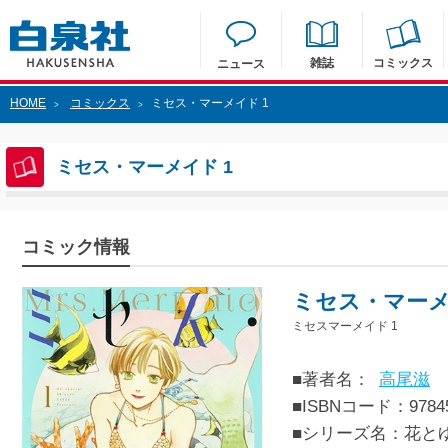
雑誌
コミックス
ニュース
HOME
コミックス
ミセス・マーメイド 1
>
>
ミセス・マーメイド 1
コミック情報
ミセス・マーメ
ミセスマーメイド 1
■著者名：
高尾滋
■ISBNコード：97845
■シリーズ名：花と