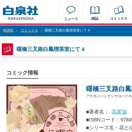
雑誌
コミックス
ニュース
HOME
コミックス
曙橋三叉路白鳳喫茶室にて 4
>
>
曙橋三叉路白鳳喫茶室にて 4
コミック情報
曙橋三叉路白鳳
アケボノバシサンサロハクホ
■著者名：
高尾滋
■ISBNコード：97845
■シリーズ名：花と