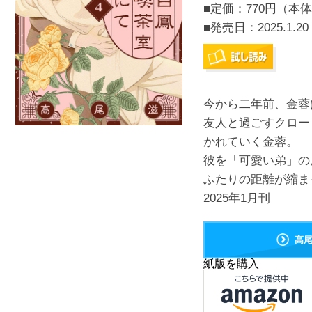
■定価：770円（本体
■発売日：
2025.1.20
今から二年前、金蓉
友人と過ごすクロー
かれていく金蓉。
彼を「可愛い弟」の
ふたりの距離が縮ま
2025年1月刊
高
紙版を購入