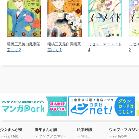
曙橋三叉路白鳳喫茶
曙橋三叉路白鳳喫茶
ミセス・マーメイド
ミセ
室にて 2
室にて 1
4
2
少女まんが誌
青年まんが誌
絵本雑誌
ウェブ・マガジン
花とゆめ
ヤングアニマル
MOE
花ゆめAi