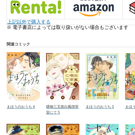
上記以外で購入する
※ 電子書店によっては取り扱いがない場合もございます
関連コミック
まほうのおうち 4
曙橋三叉路白鳳喫茶
まほうのおうち 3
まほう
室にて 5