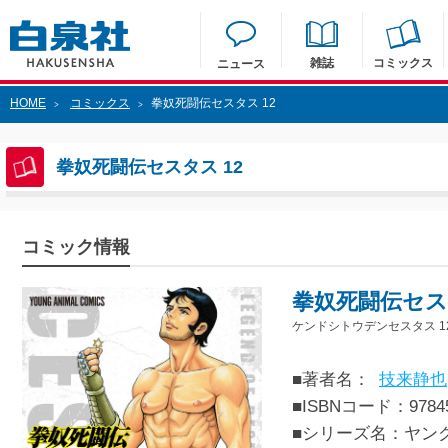
雑誌
コミックス
ニュース
HOME
コミックス
拳奴死闘伝セスタス 12
>
>
拳奴死闘伝セスタス 12
コミック情報
拳奴死闘伝セスタ
ケンドシトウデンセスタス 1
■著者名：
技来静也
■ISBNコード：97845
■シリーズ名：ヤン