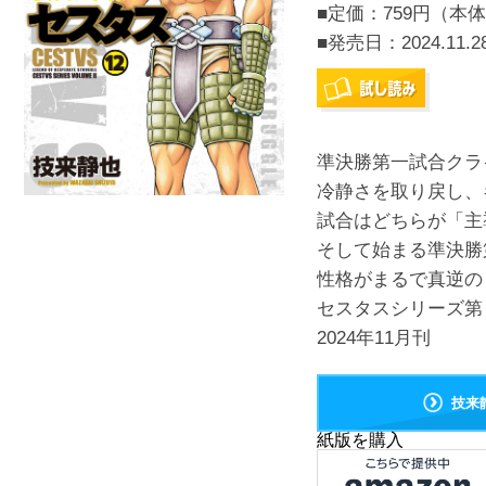
■定価：759円（本体
■発売日：
2024.11.2
準決勝第一試合クライ
冷静さを取り戻し、
試合はどちらが「主
そして始まる準決勝
性格がまるで真逆の
セスタスシリーズ第２
2024年11月刊
技来
紙版を購入