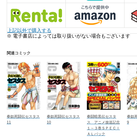
上記以外で購入する
※ 電子書店によっては取り扱いがない場合もございます
関連コミック
拳奴死闘伝セスタス
拳奴死闘伝セスタス
拳闘暗黒伝セスタ
拳奴
11
10
ス アニメ放送記念
9
１～３巻ＳＰＥＣＩ
ＡＬパック