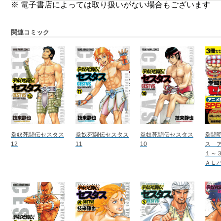
※ 電子書店によっては取り扱いがない場合もございます
関連コミック
拳奴死闘伝セスタス
拳奴死闘伝セスタス
拳奴死闘伝セスタス
拳闘
12
11
10
ス 
１～
ＡＬ