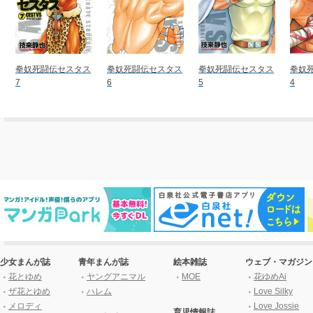
拳奴死闘伝セスタス
拳奴死闘伝セスタス
拳奴死闘伝セスタス
拳奴
7
6
5
4
少女まんが誌
青年まんが誌
絵本雑誌
ウェブ・マガジン
花とゆめ
ヤングアニマル
MOE
花ゆめAi
ザ花とゆめ
ハレム
Love Silky
メロディ
Love Jossie
育児情報誌