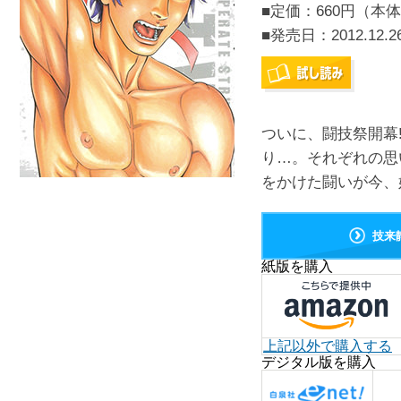
■定価：660円（本体
■発売日：
2012.12.2
ついに、闘技祭開幕
り…。それぞれの思
をかけた闘いが今、始ま
技来
紙版を購入
上記以外で購入する
デジタル版を購入