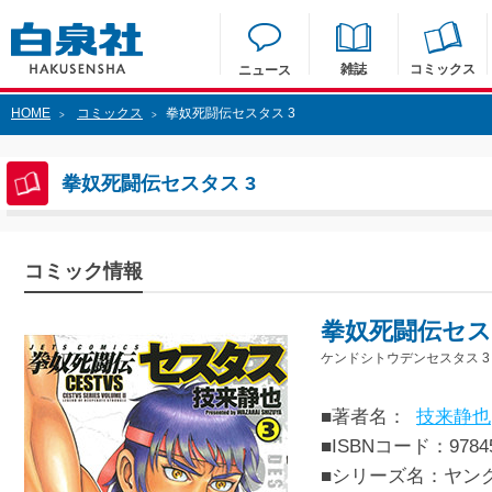
雑誌
コミックス
ニュース
HOME
コミックス
拳奴死闘伝セスタス 3
>
>
拳奴死闘伝セスタス 3
コミック情報
拳奴死闘伝セス
ケンドシトウデンセスタス 3
■著者名：
技来静也
■ISBNコード：97845
■シリーズ名：ヤン