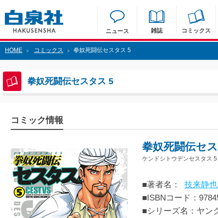
雑誌
コミックス
ニュース
HOME
コミックス
拳奴死闘伝セスタス 5
>
>
拳奴死闘伝セスタス 5
コミック情報
拳奴死闘伝セス
ケンドシトウデンセスタス 5
■著者名：
技来静也
■ISBNコード：97845
■シリーズ名：ヤン