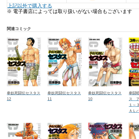
上記以外で購入する
※ 電子書店によっては取り扱いがない場合もございます
関連コミック
拳奴死闘伝セスタス
拳奴死闘伝セスタス
拳奴死闘伝セスタス
拳闘
12
11
10
ス 
１～
ＡＬ