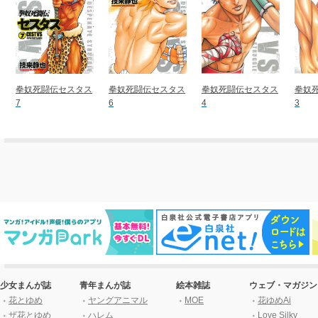
拳奴死闘伝セスタス
拳奴死闘伝セスタス
拳奴死闘伝セスタス
拳奴
7
6
4
3
少女まんが誌
青年まんが誌
絵本雑誌
ウェブ・マガジン
花とゆめ
ヤングアニマル
MOE
花ゆめAi
ザ花とゆめ
ハレム
Love Silky