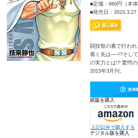
■定価：660円（本体
■発売日：
2015.3.27
闘技祭の裏で行われ
着く先は──!?そ
の実力とは!? 驚愕の
2015年3月刊。
技来
紙版を購入
上記以外で購入する
デジタル版を購入