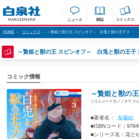
雑誌
コミックス
ニュース
HOME
コミックス
～贄姫と獣の王 スピンオフ～ 白兎と獣の王子 3
>
>
～贄姫と獣の王 スピンオフ～ 白兎と獣の王子 
コミック情報
～贄姫と獣の王
ニエヒメトケモノノオウ ス
■著者名：
友藤結
■ISBNコード：97845
■シリーズ名：花と