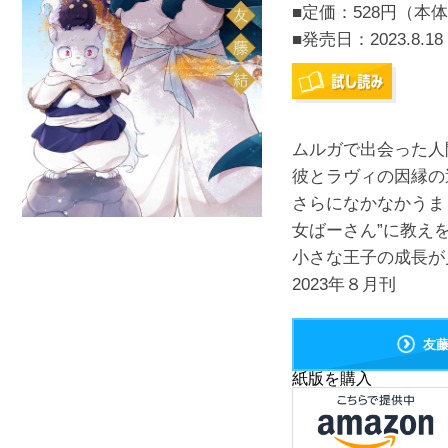
■定価：528円（本体
■発売日：
2023.8.18
ムルガで出会った人
彼とラヴィの因縁の
さらになかなかうま
女ばーさん”に教え
小さな王子の成長が
2023年８月刊
友
紙版を購入