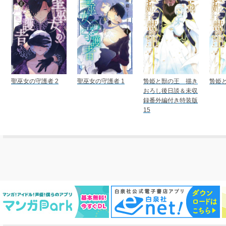
聖巫女の守護者 2
聖巫女の守護者 1
贄姫と獣の王 描き
贄姫と
おろし後日談＆未収
録番外編付き特装版
15