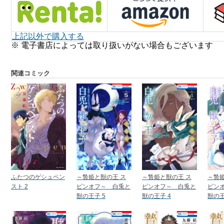
上記以外で購入する
※ 電子書店によっては取り扱いがない場合もございます
関連コミック
ふたつのゲシュペン
～贄姫と獣の王 ス
～贄姫と獣の王 ス
～贄姫
スト 2
ピンオフ～ 白兎と
ピンオフ～ 白兎と
ピン
獣の王子 5
獣の王子 4
獣の王