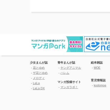
少女まんが誌
青年まんが誌
絵本雑誌
花とゆめ
ヤングアニマル
MOE
ザ花とゆめ
ハレム
メロディ
育児情報誌
マンガ投稿サイト
LaLa
kodomoe
マンガラボ！
LaLa DX