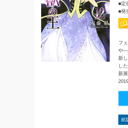
■定
■発
フェ
や―
新し
した
新展
20
紙