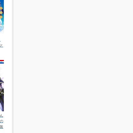
ス
と
ん
の
装