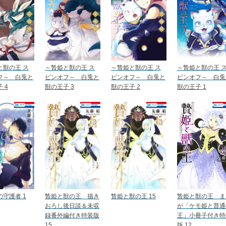
と獣の王 ス
～贄姫と獣の王 ス
～贄姫と獣の王 ス
～贄姫と獣の王 
フ～ 白兎と
ピンオフ～ 白兎と
ピンオフ～ 白兎と
ピンオフ～ 白兎
 4
獣の王子 3
獣の王子 2
獣の王子 1
守護者 1
贄姫と獣の王 描き
贄姫と獣の王 15
贄姫と獣の王 ま
おろし後日談＆未収
が「ケモ姫と普通
録番外編付き特装版
王」小冊子付き特
15
版 12