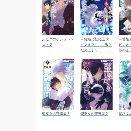
ふたつのゲシュペン
～贄姫と獣の王 ス
～贄姫
スト 2
ピンオフ～ 白兎と
ピンオ
獣の王子 5
獣の王子
聖巫女の守護者 3
聖巫女の守護者 2
聖巫女の