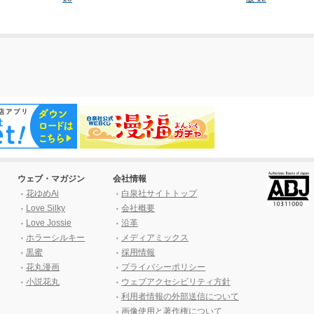
ウェブ・マガジン
会社情報
花ゆめAi
白泉社サイトトップ
Love Silky
会社概要
Love Jossie
沿革
ホラーシルキー
メディアミックス
黒蜜
採用情報
花丸漫画
プライバシーポリシー
小説花丸
ウェブアクセシビリティ方針
利用者情報の外部送信について
画像使用と著作権について