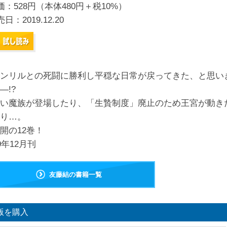
価：528円（本体480円＋税10%）
売日：
2019.12.20
ンリルとの死闘に勝利し平穏な日常が戻ってきた、と思い
―!?
い魔族が登場したり、「生贄制度」廃止のため王宮が動き
り…。
開の12巻！
19年12月刊
友藤結の書籍一覧
版を購入