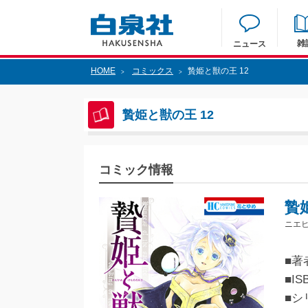
雑
ニュース
HOME
コミックス
贄姫と獣の王 12
>
>
贄姫と獣の王 12
コミック情報
贄
ニエヒ
■著
■IS
■シ