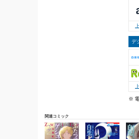
デ
※ 
関連コミック