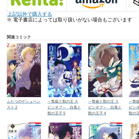
上記以外で購入する
※ 電子書店によっては取り扱いがない場合もございます
関連コミック
ふたつのゲシュペン
～贄姫と獣の王 ス
～贄姫と獣の王 ス
～贄姫
スト 2
ピンオフ～ 白兎と
ピンオフ～ 白兎と
ピン
獣の王子 5
獣の王子 4
獣の王