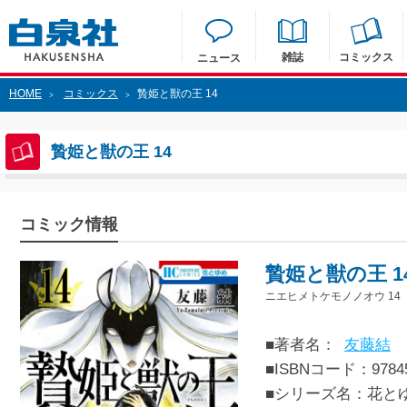
雑誌
コミックス
ニュース
HOME
コミックス
贄姫と獣の王 14
>
>
贄姫と獣の王 14
コミック情報
贄姫と獣の王 1
ニエヒメトケモノノオウ 14
■著者名：
友藤結
■ISBNコード：97845
■シリーズ名：花と