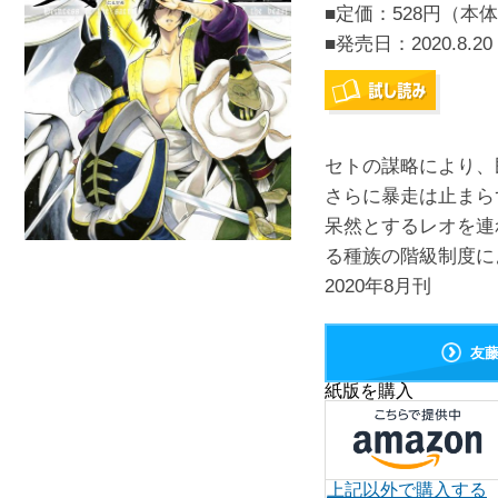
■定価：528円（本体
■発売日：
2020.8.20
セトの謀略により、
さらに暴走は止まら
呆然とするレオを連
る種族の階級制度に
2020年8月刊
友
紙版を購入
上記以外で購入する