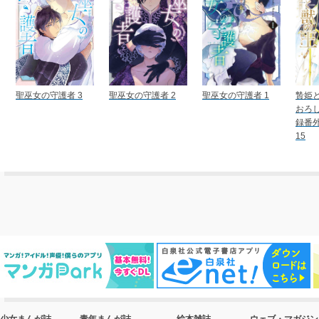
聖巫女の守護者 3
聖巫女の守護者 2
聖巫女の守護者 1
贄姫
おろ
録番
15
少女まんが誌
青年まんが誌
絵本雑誌
ウェブ・マガジン